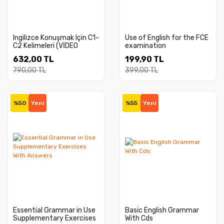
Ingilizce Konuşmak Için C1-
Use of English for the FCE
C2 Kelimeleri (VİDEO
examination
DERSLİ KİTAP)
632,00 TL
199,90 TL
790,00 TL
399,00 TL
%50
Yeni
%55
Yeni
Essential Grammar in Use
Basic English Grammar
Supplementary Exercises
With Cds