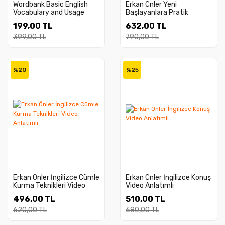
Wordbank Basic English
Erkan Önler Yeni
Vocabulary and Usage
Başlayanlara Pratik
Level A1 A2
İngilizce Video Ders
199,00 TL
632,00 TL
Anlatım
399,00 TL
790,00 TL
%20
%25
Erkan Önler İngilizce Cümle
Erkan Önler İngilizce Konuş
Kurma Teknikleri Video
Video Anlatımlı
Anlatımlı
496,00 TL
510,00 TL
620,00 TL
680,00 TL