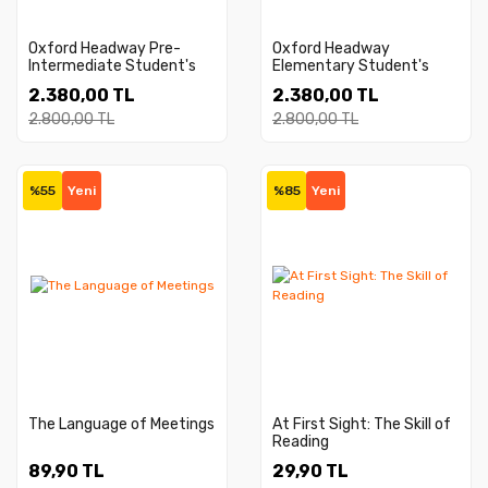
Oxford Headway Pre-
Oxford Headway
Intermediate Student's
Elementary Student's
Book/Workook
Book/Workbook
2.380,00 TL
2.380,00 TL
2.800,00 TL
2.800,00 TL
%55
Yeni
%85
Yeni
The Language of Meetings
At First Sight: The Skill of
Reading
89,90 TL
29,90 TL