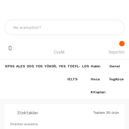
Üyelik
Sepetim
KPSS
ALES
DGS
YDS
YÖKDİL
YKS
TOEFL-
LGS
Hakkı
Genel
IELTS
Hoca
İngilizce
Kitapları
Stoktakiler
Toplam 30 ürün