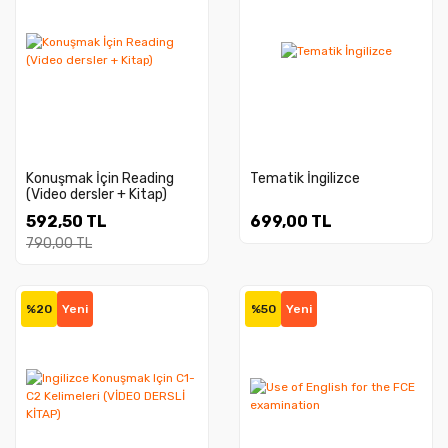
Konuşmak İçin Reading
Tematik İngilizce
(Video dersler + Kitap)
592,50 TL
699,00 TL
790,00 TL
%20
Yeni
%50
Yeni