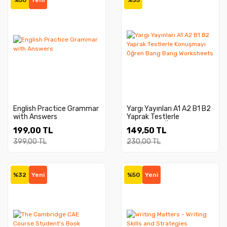
%50
Yeni
%35
English Practice Grammar
Yargı Yayınları A1 A2 B1 B2
with Answers
Yaprak Testlerle
Konuşmayı Öğren Bang
199,00 TL
149,50 TL
Bang Worksheets
399,00 TL
230,00 TL
%32
Yeni
%50
Yeni