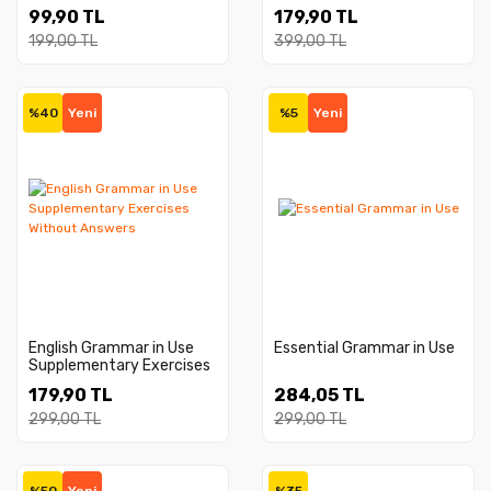
With Answers
99,90 TL
179,90 TL
199,00 TL
399,00 TL
%40
Yeni
%5
Yeni
English Grammar in Use
Essential Grammar in Use
Supplementary Exercises
Without Answers
179,90 TL
284,05 TL
299,00 TL
299,00 TL