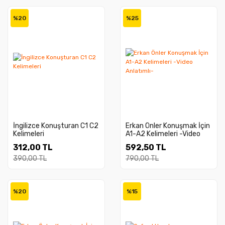
%20
%25
İngilizce Konuşturan C1 C2
Erkan Önler Konuşmak İçin
Kelimeleri
A1-A2 Kelimeleri -Video
Anlatımlı-
312,00 TL
592,50 TL
390,00 TL
790,00 TL
%20
%15