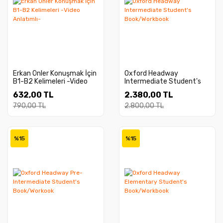
Erkan Önler Konuşmak İçin
Oxford Headway
B1-B2 Kelimeleri -Video
Intermediate Student's
Anlatımlı-
Book/Workbook
632,00 TL
2.380,00 TL
790,00 TL
2.800,00 TL
%15
%15