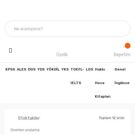
Üyelik
Sepetim
KPSS
ALES
DGS
YDS
YÖKDİL
YKS
TOEFL-
LGS
Hakkı
Genel
IELTS
Hoca
İngilizce
Kitapları
Stoktakiler
Toplam 12 ürün