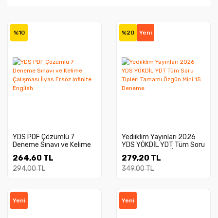
%10
%20
Yeni
YDS PDF Çözümlü 7
Yediiklim Yayınları 2026
Deneme Sınavı ve Kelime
YDS YÖKDİL YDT Tüm Soru
Çalışması İlyas Ersöz
Tipleri Tamamı Özgün Mini
264,60 TL
279,20 TL
Infinite English
15 Deneme
294,00 TL
349,00 TL
Yeni
Yeni