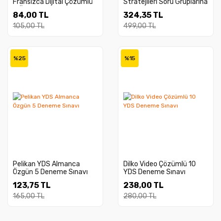
Fransızca Dijital Çözümlü
Stratejileri Soru Gruplarına
5 Özgün Deneme Sınavı
Göre Tamamı Çözümlü 12
84,00 TL
324,35 TL
Deneme Sınavı
105,00 TL
499,00 TL
%25
%15
Pelikan YDS Almanca
Dilko Video Çözümlü 10
Özgün 5 Deneme Sınavı
YDS Deneme Sınavı
123,75 TL
238,00 TL
165,00 TL
280,00 TL