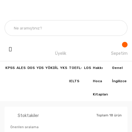
Üyelik
Sepetim
KPSS
ALES
DGS
YDS
YÖKDİL
YKS
TOEFL-
LGS
Hakkı
Genel
IELTS
Hoca
İngilizce
Kitapları
Stoktakiler
Toplam 18 ürün