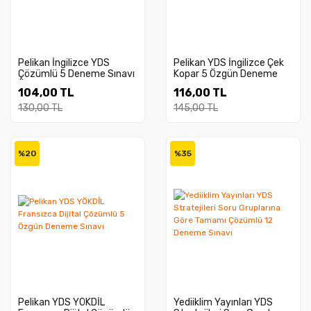
Pelikan İngilizce YDS
Pelikan YDS İngilizce Çek
Çözümlü 5 Deneme Sınavı
Kopar 5 Özgün Deneme
Özgün Sorular - Açıklamalı
Sınavı Dijital Çözümlü
104,00 TL
116,00 TL
Çözümler
130,00 TL
145,00 TL
%20
%35
Pelikan YDS YÖKDİL
Yediiklim Yayınları YDS