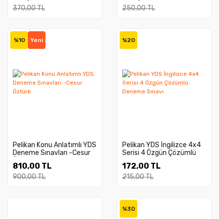
370,00 TL
250,00 TL
%10
Yeni
%20
Pelikan Konu Anlatımlı YDS
Pelikan YDS İngilizce 4x4
Deneme Sınavları -Cesur
Serisi 4 Özgün Çözümlü
Öztürk
Deneme Sınavı
810,00 TL
172,00 TL
900,00 TL
215,00 TL
%30