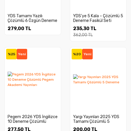
YDS Tamamı Yazılı
YDS’ye 5 Kala – Çözümlü 5
Çözümlü 6 Özgün Deneme
Deneme Fasikül Seti
(Optik Form + Deneme
279,00 TL
235,30 TL
Analiz Kartı Hediyeli)
362,00 TL
%25
Yeni
%20
Yeni
Pegem 2026 YDS İngilizce
Yargı Yayınları 2025 YDS
10 Deneme Çözümlü
Tamamı Çözümlü 5
Pegem Akademi Yayınları
Deneme
277,50 TL
200,00 TL