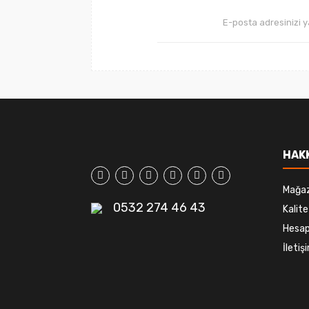
HAK
Mağa
0532 274 46 43
Kalite
Hesap
İleti