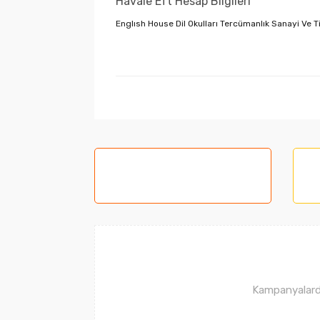
Havale Eft Hesap Bilgileri
Englısh House Dil Okulları Tercümanlık Sanayi Ve
Kampanyalarda