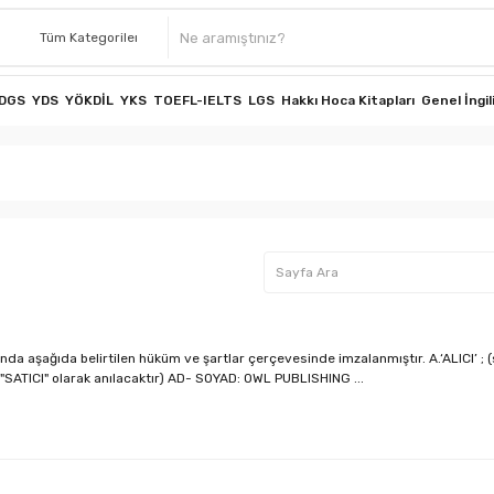
DGS
YDS
YÖKDİL
YKS
TOEFL-IELTS
LGS
Hakkı Hoca Kitapları
Genel İngil
da aşağıda belirtilen hüküm ve şartlar çerçevesinde imzalanmıştır. A.‘ALICI’ ;
 "SATICI" olarak anılacaktır) AD- SOYAD: OWL PUBLISHING ...