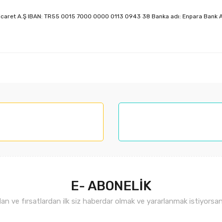
 Ticaret A.Ş IBAN: TR55 0015 7000 0000 0113 0943 38 Banka adı: Enpara Bank A
E- ABONELİK
n ve fırsatlardan ilk siz haberdar olmak ve yararlanmak istiyorsan