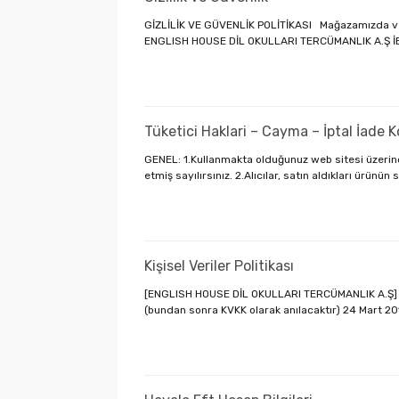
GİZLİLİK VE GÜVENLİK POLİTİKASI Mağazamızda veri
ENGLISH HOUSE DİL OKULLARI TERCÜMANLIK A.Ş İBfirm
Tüketici Haklari – Cayma – İptal İade K
GENEL: 1.Kullanmakta olduğunuz web sitesi üzerind
etmiş sayılırsınız. 2.Alıcılar, satın aldıkları ürünün sa
Kişisel Veriler Politikası
[ENGLISH HOUSE DİL OKULLARI TERCÜMANLIK A.Ş] Kişi
(bundan sonra KVKK olarak anılacaktır) 24 Mart 2016