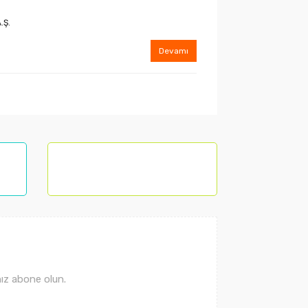
.Ş.
Devamı
ız abone olun.