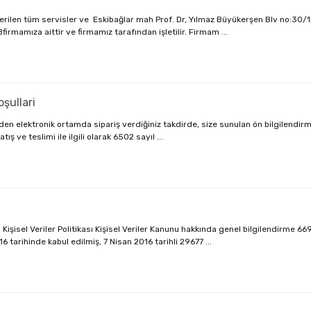
len tüm servisler ve Eskibağlar mah Prof. Dr, Yılmaz Büyükerşen Blv no:30/1,
amıza aittir ve firmamız tarafından işletilir. Firmam ...
oşullari
en elektronik ortamda sipariş verdiğiniz takdirde, size sunulan ön bilgilendir
tış ve teslimi ile ilgili olarak 6502 sayıl ...
sel Veriler Politikası Kişisel Veriler Kanunu hakkında genel bilgilendirme 669
 tarihinde kabul edilmiş, 7 Nisan 2016 tarihli 29677 ...