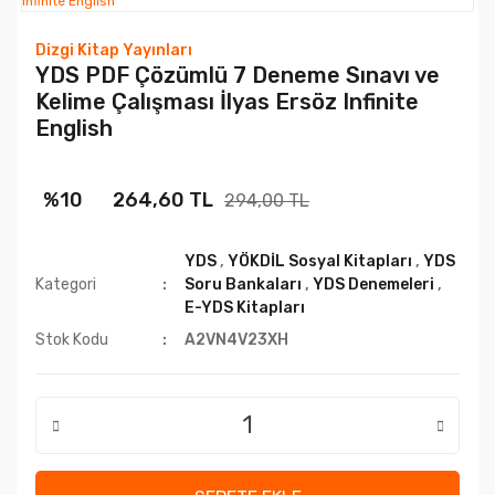
Dizgi Kitap Yayınları
YDS PDF Çözümlü 7 Deneme Sınavı ve
Kelime Çalışması İlyas Ersöz Infinite
English
%10
264,60 TL
294,00 TL
YDS
,
YÖKDİL Sosyal Kitapları
,
YDS
Kategori
Soru Bankaları
,
YDS Denemeleri
,
E-YDS Kitapları
Stok Kodu
A2VN4V23XH