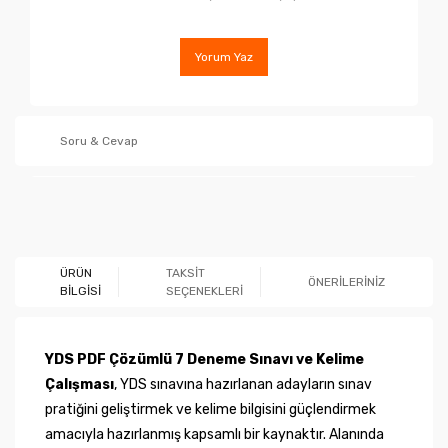
Yorum Yaz
Soru & Cevap
Ürün hakkında henüz soru sorulmamış.
ÜRÜN
TAKSİT
ÖNERİLERİNİZ
BİLGİSİ
SEÇENEKLERİ
Soru Sor
YDS PDF Çözümlü 7 Deneme Sınavı ve Kelime
Çalışması
, YDS sınavına hazırlanan adayların sınav
pratiğini geliştirmek ve kelime bilgisini güçlendirmek
amacıyla hazırlanmış kapsamlı bir kaynaktır. Alanında