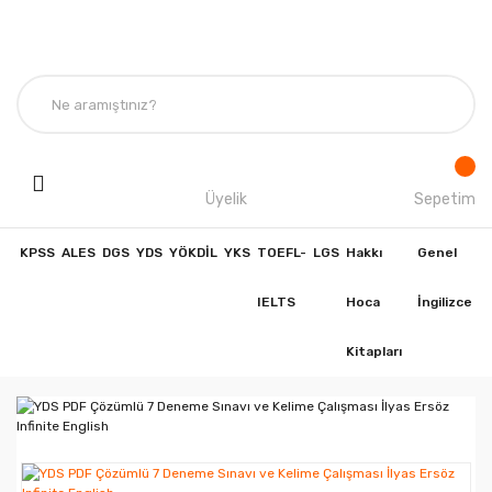
Üyelik
Sepetim
KPSS
ALES
DGS
YDS
YÖKDİL
YKS
TOEFL-
LGS
Hakkı
Genel
IELTS
Hoca
İngilizce
Kitapları