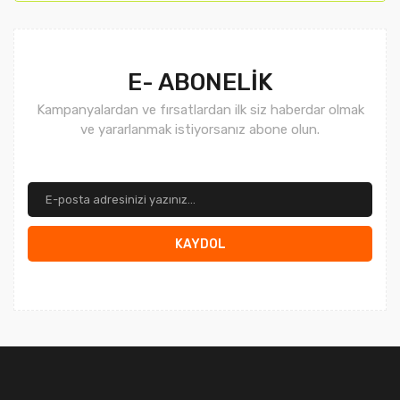
Gönder
E- ABONELİK
Kampanyalardan ve fırsatlardan ilk siz haberdar olmak
ve yararlanmak istiyorsanız abone olun.
KAYDOL