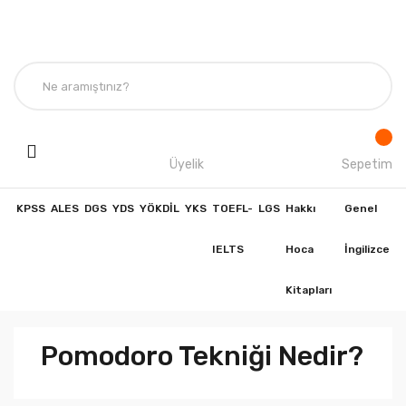
Üyelik
Sepetim
KPSS
ALES
DGS
YDS
YÖKDİL
YKS
TOEFL-
LGS
Hakkı
Genel
IELTS
Hoca
İngilizce
Kitapları
Pomodoro Tekniği Nedir?