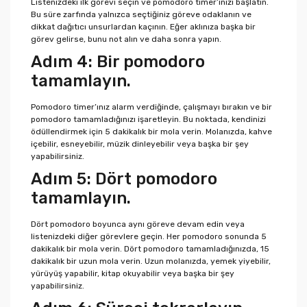
Listenizdeki ilk görevi seçin ve pomodoro timer’ınızı başlatın.
Bu süre zarfında yalnızca seçtiğiniz göreve odaklanın ve
dikkat dağıtıcı unsurlardan kaçının. Eğer aklınıza başka bir
görev gelirse, bunu not alın ve daha sonra yapın.
Adım 4: Bir pomodoro
tamamlayın.
Pomodoro timer’ınız alarm verdiğinde, çalışmayı bırakın ve bir
pomodoro tamamladığınızı işaretleyin. Bu noktada, kendinizi
ödüllendirmek için 5 dakikalık bir mola verin. Molanızda, kahve
içebilir, esneyebilir, müzik dinleyebilir veya başka bir şey
yapabilirsiniz.
Adım 5: Dört pomodoro
tamamlayın.
Dört pomodoro boyunca aynı göreve devam edin veya
listenizdeki diğer görevlere geçin. Her pomodoro sonunda 5
dakikalık bir mola verin. Dört pomodoro tamamladığınızda, 15
dakikalık bir uzun mola verin. Uzun molanızda, yemek yiyebilir,
yürüyüş yapabilir, kitap okuyabilir veya başka bir şey
yapabilirsiniz.