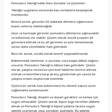
Pomodoro Tekniği'ndeki Olası Zorluklar ve Çözümleri
Tekniğin uygulama sürecinde bazı zorluklarla karşılaşmak
mümkündür.
Birincil zorluk, görevleri 25 dakikalık dilimlere sığdırmanın
bazen yetersiz olabileceğidir.
Uzun ve karmaşık görevler, pomodoro dilimlerine sığmayabilir
ve bölünmesi zor olabilir. Çözüm olarak, büyük projeleri alt
görevlere bölmek ve bu alt görevleri sırayla tamamlamak,
süreci daha yönetilebilir hale getirebilir.
İkinci bir zorluk, sürekli olarak kesinti yaşanabilmesidir.
Beklenmedik telefonlar, e-postalar veya başka dikkat dağıtıcı
unsurlar, Pomodoro Tekniği'ni etkisiz hale getirebilir. Çözüm
olarak, çalışma süresince çevresel faktörleri kontrol altında
tutmak ve kesintilere karşı direnç göstermek için sessiz bir
çalışma ortamı oluşturmak önemlidir.
Üçüncü bir zorluk, bazı kullanıcıların bu düzenli yapıya uyum
sağlamakta zorlanmasıdır.
Pomodoro Tekniği, disiplini ve düzeni gerektirir ve herkes için
uygun olmayabilir. Çözüm olarak, kişiye özgü tercihleri dikkate
almak ve Pomodoro Tekniği'ni kişisel çalışma tarzına uygun
şekilde uyarlamak, olası zorlukları azaltabilir. Bu şekilde,