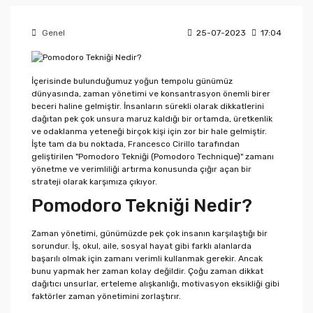
Genel
25-07-2023
17:04
İçerisinde bulunduğumuz yoğun tempolu günümüz
dünyasında, zaman yönetimi ve konsantrasyon önemli birer
beceri haline gelmiştir. İnsanların sürekli olarak dikkatlerini
dağıtan pek çok unsura maruz kaldığı bir ortamda, üretkenlik
ve odaklanma yeteneği birçok kişi için zor bir hale gelmiştir.
İşte tam da bu noktada, Francesco Cirillo tarafından
geliştirilen "Pomodoro Tekniği (Pomodoro Technique)" zamanı
yönetme ve verimliliği artırma konusunda çığır açan bir
strateji olarak karşımıza çıkıyor.
Pomodoro Tekniği Nedir?
Zaman yönetimi, günümüzde pek çok insanın karşılaştığı bir
sorundur. İş, okul, aile, sosyal hayat gibi farklı alanlarda
başarılı olmak için zamanı verimli kullanmak gerekir. Ancak
bunu yapmak her zaman kolay değildir. Çoğu zaman dikkat
dağıtıcı unsurlar, erteleme alışkanlığı, motivasyon eksikliği gibi
faktörler zaman yönetimini zorlaştırır.