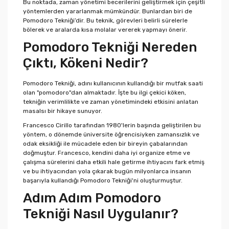
Bu noktada, zaman yönetimi becerilerini geliştirmek için çeşitli
yöntemlerden yararlanmak mümkündür. Bunlardan biri de
Pomodoro Tekniği’dir. Bu teknik, görevleri belirli sürelerle
bölerek ve aralarda kısa molalar vererek yapmayı önerir.
Pomodoro Tekniği Nereden
Çıktı, Kökeni Nedir?
Pomodoro Tekniği, adını kullanıcının kullandığı bir mutfak saati
olan "pomodoro"dan almaktadır. İşte bu ilgi çekici köken,
tekniğin verimlilikte ve zaman yönetimindeki etkisini anlatan
masalsı bir hikaye sunuyor.
Francesco Cirillo tarafından 1980'lerin başında geliştirilen bu
yöntem, o dönemde üniversite öğrencisiyken zamansızlık ve
odak eksikliği ile mücadele eden bir bireyin çabalarından
doğmuştur. Francesco, kendini daha iyi organize etme ve
çalışma sürelerini daha etkili hale getirme ihtiyacını fark etmiş
ve bu ihtiyacından yola çıkarak bugün milyonlarca insanın
başarıyla kullandığı Pomodoro Tekniği'ni oluşturmuştur.
Adım Adım Pomodoro
Tekniği Nasıl Uygulanır?