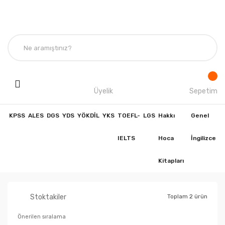
Üyelik
Sepetim
KPSS
ALES
DGS
YDS
YÖKDİL
YKS
TOEFL-
LGS
Hakkı
Genel
IELTS
Hoca
İngilizce
Kitapları
Stoktakiler
Toplam 2 ürün