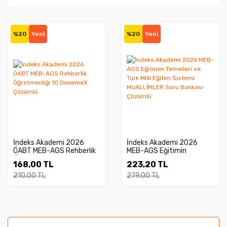
%20
Yeni
%20
Yeni
İndeks Akademi 2026
İndeks Akademi 2026
ÖABT MEB-AGS Rehberlik
MEB-AGS Eğitimin
Öğretmenliği 10 DenemeX
Temelleri ve Türk Milli
168,00 TL
223,20 TL
Çözümlü
Eğitim Sistemi
MUALLİMLER Soru Bankası
210,00 TL
279,00 TL
Çözümlü