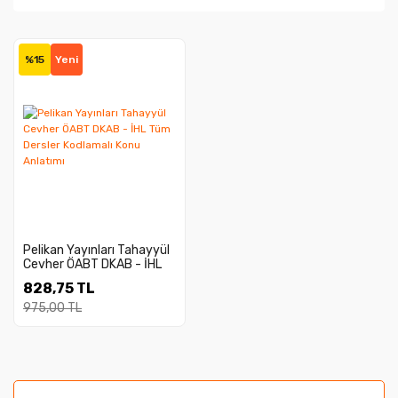
%15
Yeni
Pelikan Yayınları Tahayyül
Cevher ÖABT DKAB - İHL
Tüm Dersler Kodlamalı
828,75 TL
Konu Anlatımı
975,00 TL