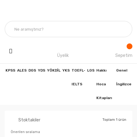
Üyelik
Sepetim
KPSS
ALES
DGS
YDS
YÖKDİL
YKS
TOEFL-
LGS
Hakkı
Genel
IELTS
Hoca
İngilizce
Kitapları
Stoktakiler
Toplam 1 ürün