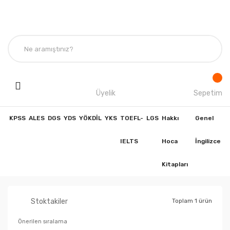
Üyelik
Sepetim
KPSS
ALES
DGS
YDS
YÖKDİL
YKS
TOEFL-
LGS
Hakkı
Genel
IELTS
Hoca
İngilizce
Kitapları
Stoktakiler
Toplam 1 ürün