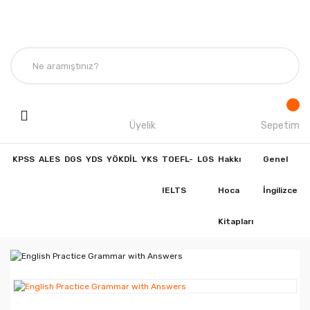
Üyelik
Sepetim
KPSS
ALES
DGS
YDS
YÖKDİL
YKS
TOEFL-
LGS
Hakkı
Genel
IELTS
Hoca
İngilizce
Kitapları