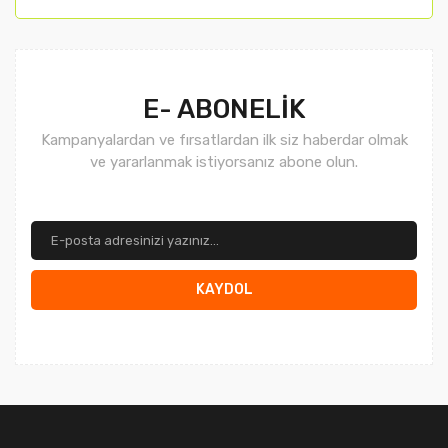
Gönder
E- ABONELİK
Kampanyalardan ve fırsatlardan ilk siz haberdar olmak
ve yararlanmak istiyorsanız abone olun.
KAYDOL