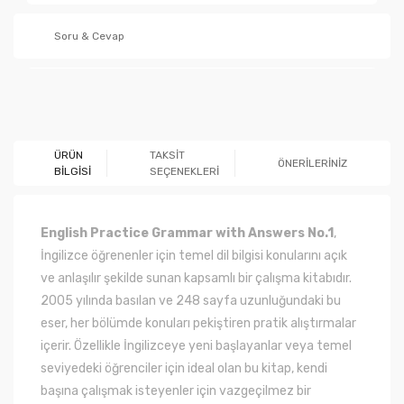
Soru & Cevap
Ürün hakkında henüz soru sorulmamış.
ÜRÜN
TAKSİT
ÖNERİLERİNİZ
BİLGİSİ
SEÇENEKLERİ
Soru Sor
English Practice Grammar with Answers No.1
,
İngilizce öğrenenler için temel dil bilgisi konularını açık
ve anlaşılır şekilde sunan kapsamlı bir çalışma kitabıdır.
2005 yılında basılan ve 248 sayfa uzunluğundaki bu
eser, her bölümde konuları pekiştiren pratik alıştırmalar
içerir. Özellikle İngilizceye yeni başlayanlar veya temel
seviyedeki öğrenciler için ideal olan bu kitap, kendi
başına çalışmak isteyenler için vazgeçilmez bir