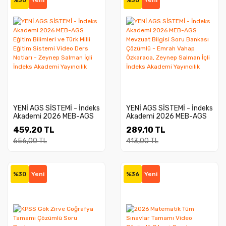
%30
Yeni
%30
Yeni
YENİ AGS SİSTEMİ - İndeks
YENİ AGS SİSTEMİ - İndeks
Akademi 2026 MEB-AGS
Akademi 2026 MEB-AGS
Eğitim Bilimleri ve Türk Milli
Mevzuat Bilgisi Soru
459,20 TL
289,10 TL
Eğitim Sistemi Video Ders
Bankası Çözümlü - Emrah
Notları - Zeynep Salman
Vahap Özkaraca, Zeynep
656,00 TL
413,00 TL
İçli İndeks Akademi
Salman İçli İndeks
Yayıncılık
Akademi Yayıncılık
%30
Yeni
%36
Yeni