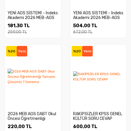
YENİ AGS SİSTEMİ - İndeks
YENİ AGS SİSTEMİ - İndeks
Akademi 2026 MEB-AGS
Akademi 2026 MEB-AGS
Mevzuat Bilgisi Video Ders
Mevzuat Bilgisi Video Ders
181,30 TL
504,00 TL
Notları - Emrah Vahap
Notları + Soru Bankası 2 li
Özkaraca, Zeynep Salman
Set - Emrah Vahap
259,00 TL
672,00 TL
İçli İndeks Akademi
Özkaraca, Zeynep Salman
Yayıncılık
İçli İndeks Akademi
Yayıncılık
%20
Yeni
%20
Yeni
2026 MEB AGS ÖABT Okul
RAKİPSİZLER KPSS GENEL
Öncesi Öğretmenliği
KÜLTÜR SORU CEVAP
Tamamı Çözümlü 7
220,00 TL
600,00 TL
Deneme