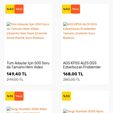
%40
Yeni
%40
Yeni
Tüm Adaylar İçin 500 Soru
AGS KPSS ALES DGS
da Tamamı Hem Video
Ezberbozan Problemler
Çözümlü Hem Yazılı
Tamamı Çözümlü Soru
149,40 TL
168,00 TL
Çözümlü Sözel Mantık
Bankası
Soru Bankası
249,00 TL
280,00 TL
%35
Yeni
%30