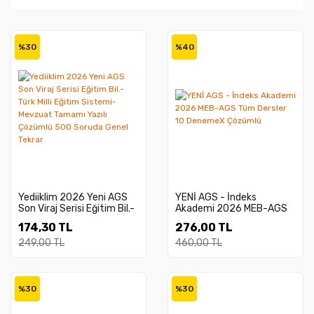
%30
%40
Yediiklim 2026 Yeni AGS
YENİ AGS - İndeks
Son Viraj Serisi Eğitim Bil.-
Akademi 2026 MEB-AGS
Türk Milli Eğitim Sistemi-
Tüm Dersler 10 DenemeX
174,30 TL
276,00 TL
Mevzuat Tamamı Yazılı
Çözümlü
Çözümlü 500 Soruda
249,00 TL
460,00 TL
Genel Tekrar
%30
%30