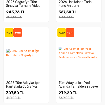
2026 Coğrafya Tüm
2026 Haritalarla Tarih
Sınavlar Tamamı Video
Konu Anlatımı
Çözümlü Çıkmış Sorular
245,76 TL
367,50 TL
384,00 TL
490,00 TL
%25
Yeni
%20
Yeni
2026 Tüm Adaylar İçin
Tüm Adaylar için Yedi
Haritalarla Coğrafya
Adımda Temelden Zirveye
Problemler ve Sayısal
307,50 TL
279,20 TL
Mantık
410,00 TL
349,00 TL