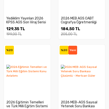
Yediiklim Yayınları 2026
2026 MEB AGS ÖABT
KPSS AGS Son Viraj Serisi
Coğrafya Öğretmenliği
Coğrafya Tamamı Yazılı
Tamamı Çözümlü 7
129,35 TL
184,50 TL
Çözümlü 500 Soruda
Deneme
Genel Tekrar Kampı
199,00 TL
205,00 TL
%20
%20
Yeni
2026 Eğitimin Temelleri
2026 MEB-AGS Sayısal
ve Türk Milli Eğitim Sistemi
Yetenek Soru Bankası