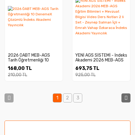
2026 ÖABT MEB-AGS
YENİ AGS SİSTEMİ - İndeks
Tarih Öğretmenliği 10
Akademi 2026 MEB-AGS
DenemeX Çözümlü İndeks
Eğitim Bilimleri + Mevzuat
168,00 TL
693,75 TL
Akademi Yayıncılık
Bilgisi Video Ders Notları 2
li Set - Zeynep Salman İçli
210,00 TL
925,00 TL
+ Emrah Vahap Özkaraca
İndeks Akademi Yayıncılık
1
2
3