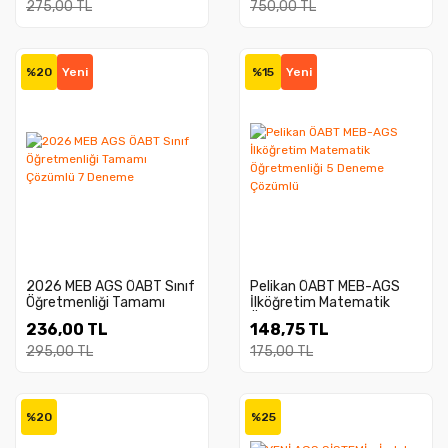
275,00 TL
750,00 TL
%20
Yeni
%15
Yeni
2026 MEB AGS ÖABT Sınıf
Pelikan ÖABT MEB-AGS
Öğretmenliği Tamamı
İlköğretim Matematik
Çözümlü 7 Deneme
Öğretmenliği 5 Deneme
236,00 TL
148,75 TL
Çözümlü
295,00 TL
175,00 TL
%20
%25