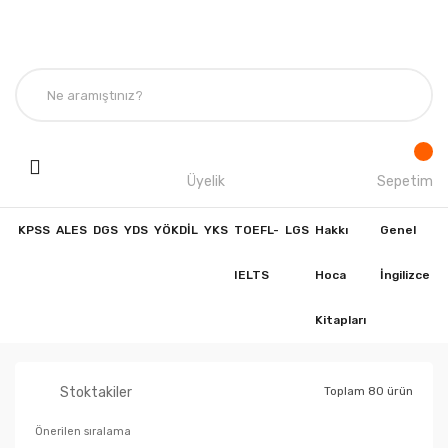
Üyelik
Sepetim
KPSS
ALES
DGS
YDS
YÖKDİL
YKS
TOEFL-
LGS
Hakkı
Genel
IELTS
Hoca
İngilizce
Kitapları
Stoktakiler
Toplam 80 ürün