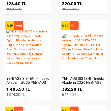
Konu Anlatımı
Çözümlü - Mertcan Güler
126,40 TL
320,00 TL
158,00 TL
400,00 TL
%25
Yeni
%30
Yeni
YENİ AGS SİSTEMİ - İndeks
YENİ AGS SİSTEMİ - İndeks
Akademi 2026 MEB-AGS
Akademi 2026 MEB-AGS
Eğitim Bilimleri + Mevzuat
Eğitim Bilimleri ve Türk Milli
1.405,50 TL
382,20 TL
Bilgisi Video Ders Notları +
Eğitim Sistemi Soru
Soru Bankası 4 lü Set -
Bankası Çözümlü - Zeynep
1.874,00 TL
546,00 TL
Zeynep Salman İçli, Emrah
Salman İçli İndeks
Vahap Özkaraca İndeks
Akademi Yayıncılık
Akademi Yayıncılık