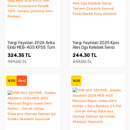
Yargı Yayınları 2026 Anka
Yargı Yayınları 2025 Kpss
Ekibi MEB-AGS KPSS Tüm
Ales Dgs Kelebek Serisi
Ösym Sınavlarına Yönelik
Tamamı Çözümlü Sayısal
324,35 TL
244,30 TL
Tarih Tamamı Çözümlü
Sözel Mantık Konu
Soru Bankası
Anlatımı
499,00 TL
349,00 TL
%30
Yeni
%25