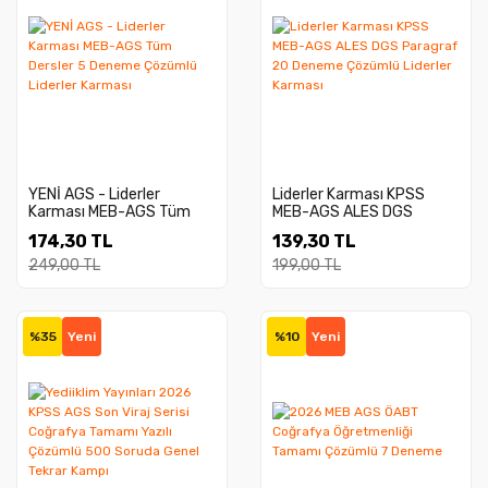
YENİ AGS - Liderler
Liderler Karması KPSS
Karması MEB-AGS Tüm
MEB-AGS ALES DGS
Dersler 5 Deneme
Paragraf 20 Deneme
174,30 TL
139,30 TL
Çözümlü Liderler Karması
Çözümlü Liderler Karması
249,00 TL
199,00 TL
%35
Yeni
%10
Yeni