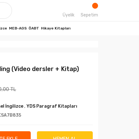
Üyelik
Sepetim
izce
MEB-AGS
ÖABT
Hikaye Kitapları
ng (Video dersler + Kitap)
0,00 TL
el İngilizce
,
YDS Paragraf Kitapları
KSA7B835
TE EKLE
HEMEN AL