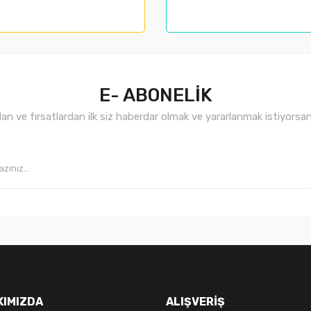
nemiyor.
.
E- ABONELİK
n ve fırsatlardan ilk siz haberdar olmak ve yararlanmak istiyorsan
Gönder
KIMIZDA
ALIŞVERİŞ