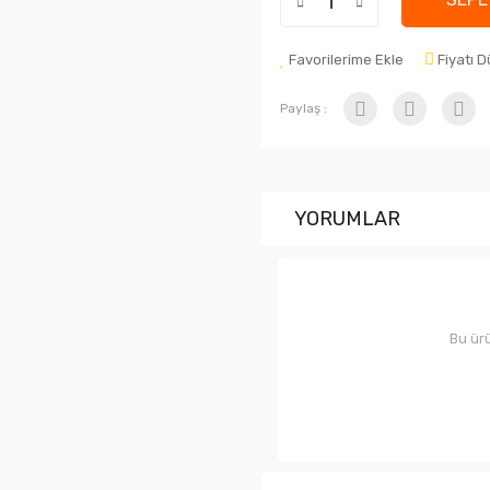
Favorilerime Ekle
Fiyatı 
Paylaş :
YORUMLAR
Bu ürü