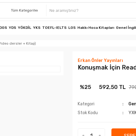
DGS
YDS
YÖKDİL
YKS
TOEFL-IELTS
LGS
Hakkı Hoca Kitapları
Genel İngil
ideo dersler + Kitap)
Erkan Önler Yayınları
Konuşmak İçin Readi
%25
592,50 TL
79
Kategori
Gen
Stok Kodu
YX
SEPE