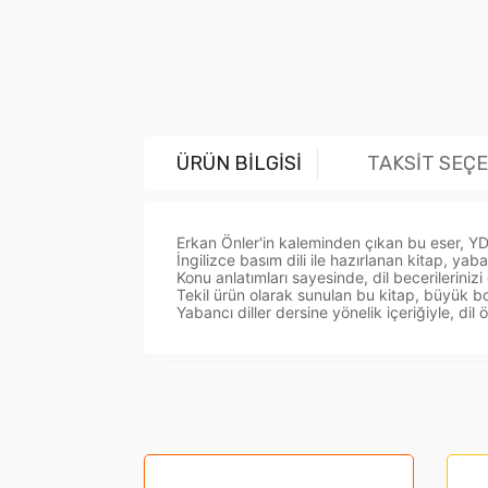
ÜRÜN BİLGİSİ
TAKSİT SEÇ
Erkan Önler'in kaleminden çıkan bu eser, YD
İngilizce basım dili ile hazırlanan kitap, ya
Konu anlatımları sayesinde, dil becerilerinizi 
Tekil ürün olarak sunulan bu kitap, büyük bo
Yabancı diller dersine yönelik içeriğiyle, dil 
Bu ürünün fiyat bilgisi, resim, ürün açıklama
Görüş ve önerileriniz için teşekkür ederiz.