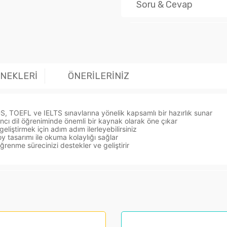
Soru & Cevap
Ürün hakk
ENEKLERİ
ÖNERİLERİNİZ
S, TOEFL ve IELTS sınavlarına yönelik kapsamlı bir hazırlık sunar
bancı dil öğreniminde önemli bir kaynak olarak öne çıkar
geliştirmek için adım adım ilerleyebilirsiniz
y tasarımı ile okuma kolaylığı sağlar
öğrenme sürecinizi destekler ve geliştirir
larında ve diğer konularda yetersiz gördüğünüz noktaları öneri formunu kul