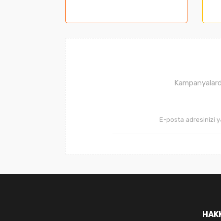
Ürün resmi kalitesiz, bozuk veya görüntüle
Ürün açıklamasında eksik bilgiler bulunuyor
Ürün bilgilerinde hatalar bulunuyor.
Ürün fiyatı diğer sitelerden daha pahalı.
Bu ürüne benzer farklı alternatifler olmalı.
Kampanyalarda
HAK