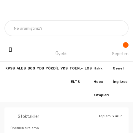
Üyelik
Sepetim
KPSS
ALES
DGS
YDS
YÖKDİL
YKS
TOEFL-
LGS
Hakkı
Genel
IELTS
Hoca
İngilizce
Kitapları
Stoktakiler
Toplam 3 ürün