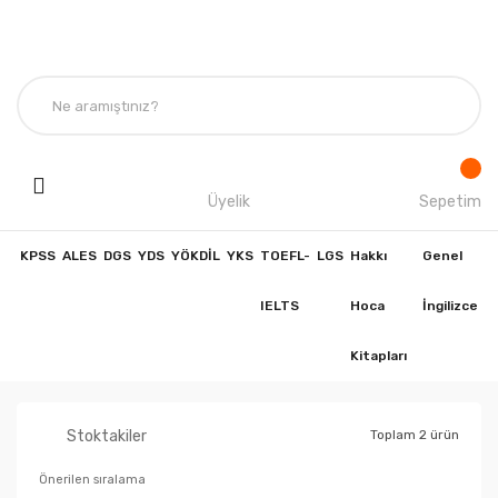
Üyelik
Sepetim
KPSS
ALES
DGS
YDS
YÖKDİL
YKS
TOEFL-
LGS
Hakkı
Genel
IELTS
Hoca
İngilizce
Kitapları
Stoktakiler
Toplam 2 ürün