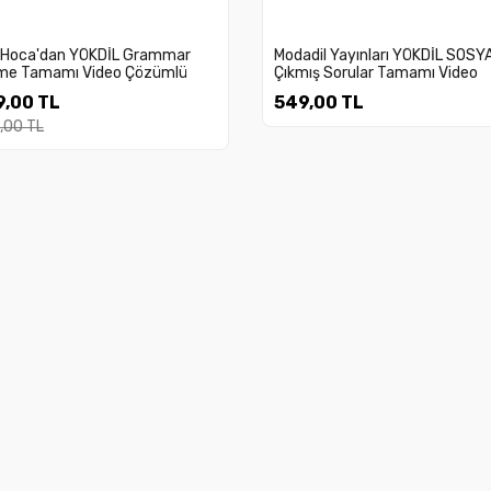
 Hoca'dan YÖKDİL Grammar
Modadil Yayınları YÖKDİL SOSY
ime Tamamı Video Çözümlü
Çıkmış Sorular Tamamı Video
ış Sorular
Çözümlü
,00 TL
549,00 TL
,00 TL