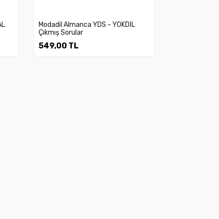
AL
Modadil Almanca YDS - YÖKDİL
Çıkmış Sorular
549,00 TL