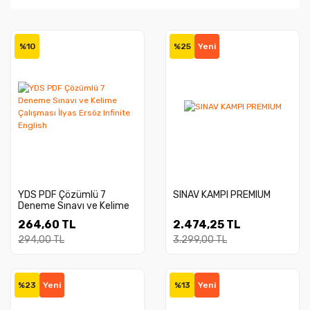
%10
%25
Yeni
YDS PDF Çözümlü 7
SINAV KAMPI PREMIUM
Deneme Sınavı ve Kelime
Çalışması İlyas Ersöz
264,60 TL
2.474,25 TL
Infinite English
294,00 TL
3.299,00 TL
%23
Yeni
%13
Yeni