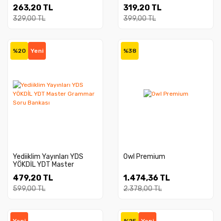
Videolu Ders Notları 2.
Videolu Ders Notları 1.
263,20 TL
319,20 TL
Kitap
Kitap
329,00 TL
399,00 TL
%20
Yeni
%38
Yediiklim Yayınları YDS
Owl Premium
YÖKDİL YDT Master
Grammar Soru Bankası
479,20 TL
1.474,36 TL
599,00 TL
2.378,00 TL