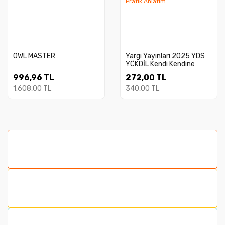
OWL MASTER
Yargı Yayınları 2025 YDS
YÖKDİL Kendi Kendine
Gramer Pratik Anlatım
996,96 TL
272,00 TL
1.608,00 TL
340,00 TL