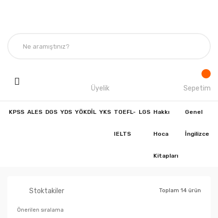
Üyelik
Sepetim
KPSS
ALES
DGS
YDS
YÖKDİL
YKS
TOEFL-
LGS
Hakkı
Genel
IELTS
Hoca
İngilizce
Kitapları
Stoktakiler
Toplam 14 ürün