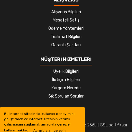
Alışveriş Bilgileri
Mesafeli Satış
Ödeme Yöntemleri
Teslimat Bilgileri
Garanti Şartları
MÜŞTERİ HİZMETLERİ
Üyelik Bilgileri
İletişim Bilgileri
Kargom Nerede
Sık Sorulan Sorular
Bu internet sitesinde, kullanıcı deneyimini
geliştirmek ve internet sitesinin verimli
çalışmasını sağlamak amacıyla çerezler
© Tüm hakları saklıdır. Kredi kartı bilgileriniz 256bit SSL sertifikası
kullanılmaktadır.
Ayrıntıları inceleyin
ile korunmaktadır.