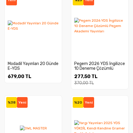
Yeni
%25
Yeni
Modadil Yayınları 20 Günde
Pegem 2026 YDS İngilizce
E-YDS
10 Deneme Çözümlü
Pegem Akademi Yayınları
679,00 TL
277,50 TL
370,00 TL
%38
Yeni
%20
Yeni