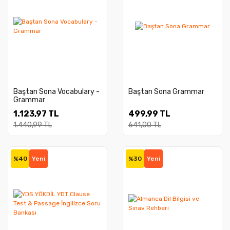
Baştan Sona Vocabulary -
Baştan Sona Grammar
Grammar
1.123,97 TL
499,99 TL
1.440,99 TL
641,00 TL
%40
Yeni
%30
Yeni