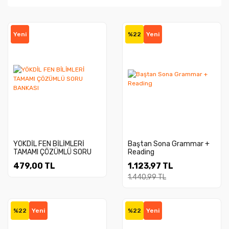
Yeni
%22
Yeni
YÖKDİL FEN BİLİMLERİ
Baştan Sona Grammar +
TAMAMI ÇÖZÜMLÜ SORU
Reading
BANKASI
479,00 TL
1.123,97 TL
1.440,99 TL
%22
Yeni
%22
Yeni