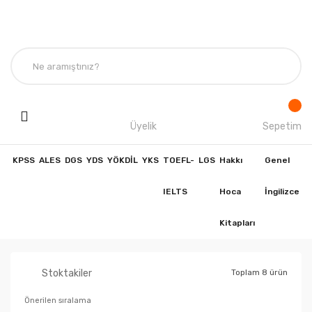
Üyelik
Sepetim
KPSS
ALES
DGS
YDS
YÖKDİL
YKS
TOEFL-
LGS
Hakkı
Genel
IELTS
Hoca
İngilizce
Kitapları
Stoktakiler
Toplam 8 ürün