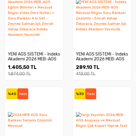
YENİ AGS SİSTEMİ - İndeks
YENİ AGS SİSTEMİ - İndeks
Akademi 2026 MEB-AGS
Akademi 2026 MEB-AGS
Eğitim Bilimleri + Mevzuat
Mevzuat Bilgisi Soru
1.405,50 TL
289,10 TL
Bilgisi Video Ders Notları +
Bankası Çözümlü - Emrah
Soru Bankası 4 lü Set -
Vahap Özkaraca, Zeynep
1.874,00 TL
413,00 TL
Zeynep Salman İçli, Emrah
Salman İçli İndeks
Vahap Özkaraca İndeks
Akademi Yayıncılık
Akademi Yayıncılık
%40
Yeni
%30
Yeni