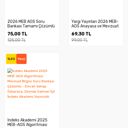
2026 MEB AGS Soru
Yargı Yayınları 2026 MEB-
Bankası Tamamı Çözümlü
AGS Anayasa ve Mevzuat
Mevzuat
Bilgisi Çek Kopart Yaprak
75,00 TL
69,30 TL
Test
125,00 TL
99,00 TL
%30
Yeni
İndeks Akademi 2025
MEB-AGS Algoritması