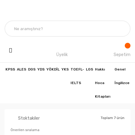
Üyelik
Sepetim
KPSS
ALES
DGS
YDS
YÖKDİL
YKS
TOEFL-
LGS
Hakkı
Genel
IELTS
Hoca
İngilizce
Kitapları
Stoktakiler
Toplam 7 ürün