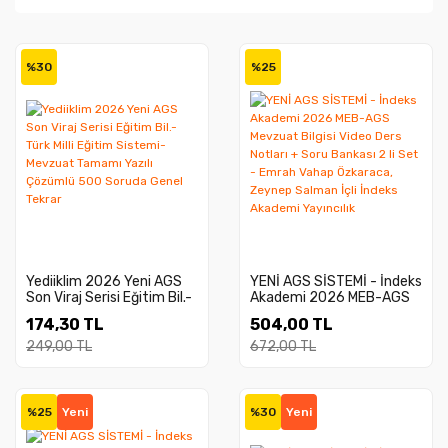
%30
%25
Yediiklim 2026 Yeni AGS
YENİ AGS SİSTEMİ - İndeks
Son Viraj Serisi Eğitim Bil.-
Akademi 2026 MEB-AGS
Türk Milli Eğitim Sistemi-
Mevzuat Bilgisi Video Ders
174,30 TL
504,00 TL
Mevzuat Tamamı Yazılı
Notları + Soru Bankası 2 li
Çözümlü 500 Soruda
Set - Emrah Vahap
249,00 TL
672,00 TL
Genel Tekrar
Özkaraca, Zeynep Salman
İçli İndeks Akademi
Yayıncılık
%25
Yeni
%30
Yeni