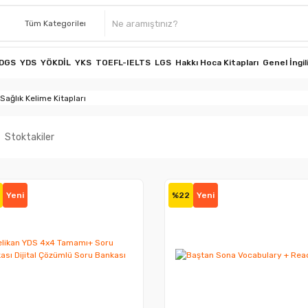
DGS
YDS
YÖKDİL
YKS
TOEFL-IELTS
LGS
Hakkı Hoca Kitapları
Genel İngil
Sağlık Kelime Kitapları
Stoktakiler
Yeni
%22
Yeni