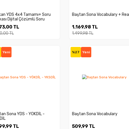
ikan YDS 4x4 Tamamı+ Soru
Baştan Sona Vocabulary + Rea
ası Dijital Çözümlü Soru
ası Seti
73,00 TL
1.169,98 TL
0,00 TL
1.499,98 TL
Yeni
%27
Yeni
tan Sona YDS - YÖKDİL -
Baştan Sona Vocabulary
DİL
99,99 TL
509,99 TL