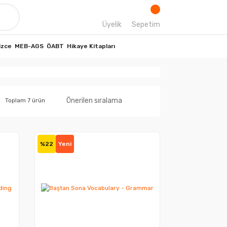
Üyelik
Sepetim
izce
MEB-AGS
ÖABT
Hikaye Kitapları
Toplam 7 ürün
%22
Yeni