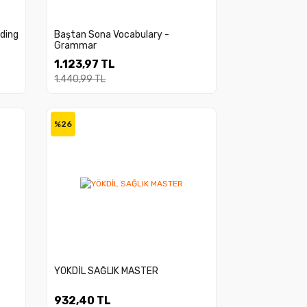
ding
Baştan Sona Vocabulary -
Grammar
1.123,97 TL
1.440,99 TL
%26
YÖKDİL SAĞLIK MASTER
932,40 TL