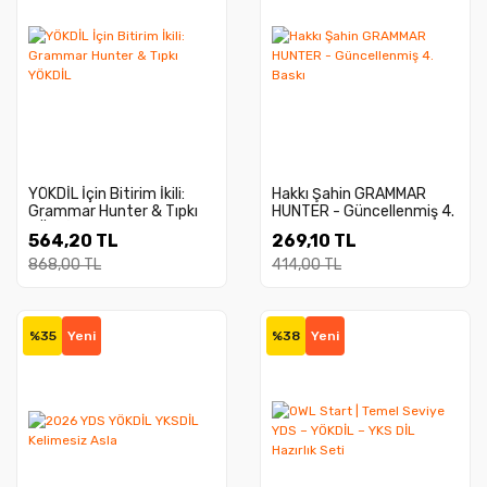
YÖKDİL İçin Bitirim İkili:
Hakkı Şahin GRAMMAR
Grammar Hunter & Tıpkı
HUNTER - Güncellenmiş 4.
YÖKDİL
Baskı
564,20 TL
269,10 TL
868,00 TL
414,00 TL
%35
Yeni
%38
Yeni