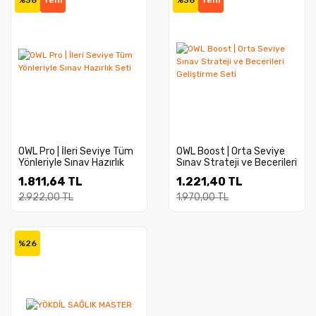
%38
Yeni
%38
Yeni
OWL Pro | İleri Seviye Tüm
OWL Boost | Orta Seviye
Yönleriyle Sınav Hazırlık
Sınav Strateji ve Becerileri
Seti
Geliştirme Seti
1.811,64 TL
1.221,40 TL
2.922,00 TL
1.970,00 TL
%26