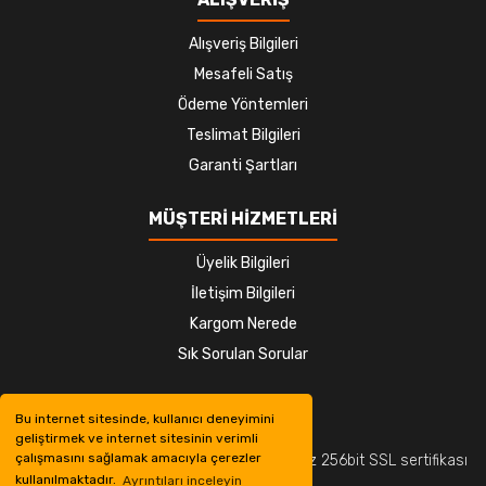
Alışveriş Bilgileri
Mesafeli Satış
Ödeme Yöntemleri
Teslimat Bilgileri
Garanti Şartları
MÜŞTERİ HİZMETLERİ
Üyelik Bilgileri
İletişim Bilgileri
Kargom Nerede
Sık Sorulan Sorular
Bu internet sitesinde, kullanıcı deneyimini
geliştirmek ve internet sitesinin verimli
çalışmasını sağlamak amacıyla çerezler
© Tüm hakları saklıdır. Kredi kartı bilgileriniz 256bit SSL sertifikası
kullanılmaktadır.
Ayrıntıları inceleyin
ile korunmaktadır.