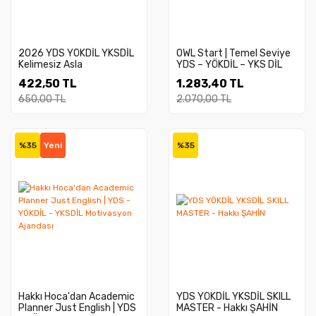
2026 YDS YÖKDİL YKSDİL
OWL Start | Temel Seviye
Kelimesiz Asla
YDS – YÖKDİL – YKS DİL
Hazırlık Seti
422,50 TL
1.283,40 TL
650,00 TL
2.070,00 TL
%35
Yeni
%35
Hakkı Hoca'dan Academic
YDS YÖKDİL YKSDİL SKILL
Planner Just English | YDS
MASTER - Hakkı ŞAHİN