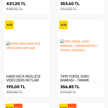
- YÖKDİL - YKSDİL
421,20 TL
353,60 TL
Motivasyon Ajandası
648,00 TL
544,00 TL
%35
%35
HAKKI HOCA İNGİLİZCE
TIPKI YÖKDİL SORU
VİDEO DERS NOTLARI
BANKASI - TAMAMI
DETAYLI DETAYLI ÇÖZÜMLÜ
195,00 TL
356,85 TL
300,00 TL
549,00 TL