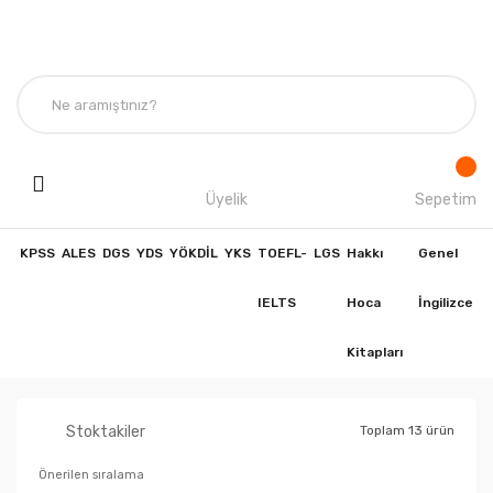
Üyelik
Sepetim
KPSS
ALES
DGS
YDS
YÖKDİL
YKS
TOEFL-
LGS
Hakkı
Genel
IELTS
Hoca
İngilizce
Kitapları
Stoktakiler
Toplam 13 ürün