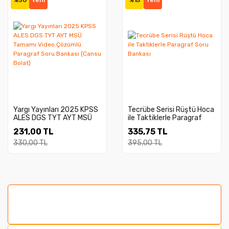
%30
Yeni
%15
Yeni
Yargı Yayınları 2025 KPSS
Tecrübe Serisi Rüştü Hoca
ALES DGS TYT AYT MSÜ
ile Taktiklerle Paragraf
Tamamı Video Çözümlü
Soru Bankası
231,00 TL
335,75 TL
Paragraf Soru Bankası
(Cansu Bolat)
330,00 TL
395,00 TL