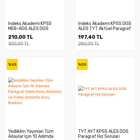
İndeks Akademi KPSS
İndeks Akademi KPSS DGS
MEB-AGS ALES DGS
ALES TYT Aktüel Paragraf
Matematik Kafadan 10
Soru Bankası
210,00 TL
197,40 TL
Net Soru Bankası
300,00 TL
282,00 TL
%20
%30
Yediiklim Yayınları Tüm
TYT AYT KPSS ALES DGS
Adaylar İçin 10 Adımda
Paragraf Hız Soruları