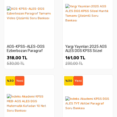
AGS-KPSS-ALES-DGS
Yargı Yayınları 2025 AGS
Ezberbozan Paragraf
ALES DGS KPSS Sözel
Tamamı Video Çözümlü
Mantık Tamamı Çözümlü
318,00 TL
161,00 TL
Soru Bankası
Soru Bankası
530,00 TL
230,00 TL
%30
Yeni
%30
Yeni