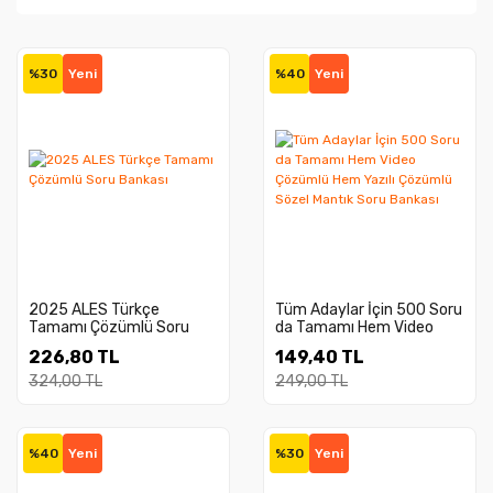
%30
Yeni
%40
Yeni
2025 ALES Türkçe
Tüm Adaylar İçin 500 Soru
Tamamı Çözümlü Soru
da Tamamı Hem Video
Bankası
Çözümlü Hem Yazılı
226,80 TL
149,40 TL
Çözümlü Sözel Mantık
Soru Bankası
324,00 TL
249,00 TL
%40
Yeni
%30
Yeni