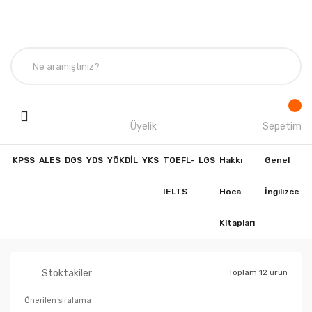
Üyelik
Sepetim
KPSS
ALES
DGS
YDS
YÖKDİL
YKS
TOEFL-
LGS
Hakkı
Genel
IELTS
Hoca
İngilizce
Kitapları
Stoktakiler
Toplam 12 ürün