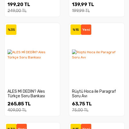
Paragraf Video Konu
199,20 TL
139,99 TL
Anlatımlı ve Video
Çözümlü Soru Bankası
249,00 TL
199,99 TL
%35
%15
Yeni
ALES Mİ DEDİN? Ales
Rüştü Hoca ile Paragraf
Türkçe Soru Bankası
Soru Avı
265,85 TL
63,75 TL
409,00 TL
75,00 TL