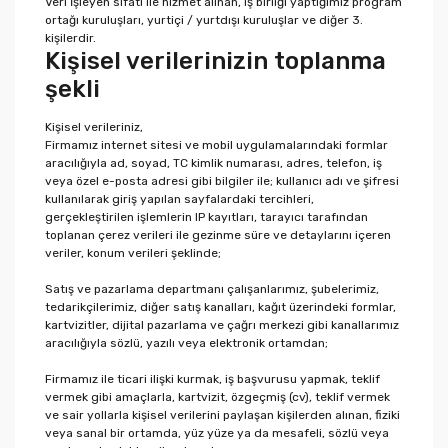
Veri İşleyen sıfatı ile hizmet alınan, iş birliği yaptığımız program
ortağı kuruluşları, yurtiçi / yurtdışı kuruluşlar ve diğer 3.
kişilerdir.
Kişisel verilerinizin toplanma
şekli
Kişisel verileriniz,
Firmamız internet sitesi ve mobil uygulamalarındaki formlar
aracılığıyla ad, soyad, TC kimlik numarası, adres, telefon, iş
veya özel e-posta adresi gibi bilgiler ile; kullanıcı adı ve şifresi
kullanılarak giriş yapılan sayfalardaki tercihleri,
gerçekleştirilen işlemlerin IP kayıtları, tarayıcı tarafından
toplanan çerez verileri ile gezinme süre ve detaylarını içeren
veriler, konum verileri şeklinde;
Satış ve pazarlama departmanı çalışanlarımız, şubelerimiz,
tedarikçilerimiz, diğer satış kanalları, kağıt üzerindeki formlar,
kartvizitler, dijital pazarlama ve çağrı merkezi gibi kanallarımız
aracılığıyla sözlü, yazılı veya elektronik ortamdan;
Firmamız ile ticari ilişki kurmak, iş başvurusu yapmak, teklif
vermek gibi amaçlarla, kartvizit, özgeçmiş (cv), teklif vermek
ve sair yollarla kişisel verilerini paylaşan kişilerden alınan, fiziki
veya sanal bir ortamda, yüz yüze ya da mesafeli, sözlü veya