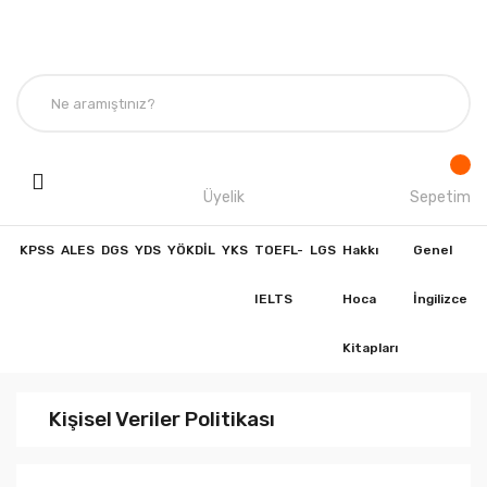
Üyelik
Sepetim
KPSS
ALES
DGS
YDS
YÖKDİL
YKS
TOEFL-
LGS
Hakkı
Genel
IELTS
Hoca
İngilizce
Kitapları
Kişisel Veriler Politikası