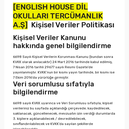
[ENGLISH HOUSE DİL
OKULLARI TERCÜMANLIK
A.Ş]
Kişisel Veriler Politikası
Kişisel Veriler Kanunu
hakkında genel bilgilendirme
6698 Sayılı Kişisel Verilerin Korunması Kanunu (bundan sonra
KVKK olarak anılacaktır) 24 Mart 2016 tarihinde kabul edilmiş,
7 Nisan 2016 tarihli 29677 sayılı Resmi Gazete’de
yayınlanmıştır. KVKK’nun bir kısmı yayın tarihinde, bir kısmı ise
7 Ekim 2016’da yürürlüğe girmiştir.
Veri sorumlusu sıfatıyla
bilgilendirme
6698 sayılı KVKK uyarınca ve Veri Sorumlusu sıfatıyla, kişisel
verileriniz bu sayfada açıklandığı çerçevede; kaydedilecek,
saklanacak, güncellenecek, mevzuatın izin verdiği durumlarda
3. kişilere açıklanabilecek / devredilebilecek,
sınıflandırılabilecek ve KVKK’da sayılan şekillerde