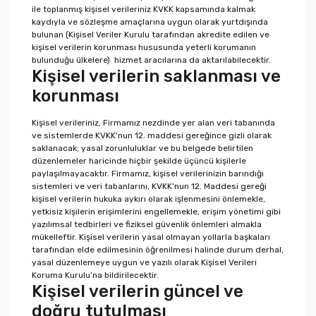
ile toplanmış kişisel verileriniz KVKK kapsamında kalmak
kaydıyla ve sözleşme amaçlarına uygun olarak yurtdışında
bulunan (Kişisel Veriler Kurulu tarafından akredite edilen ve
kişisel verilerin korunması hususunda yeterli korumanın
bulunduğu ülkelere) hizmet aracılarına da aktarılabilecektir.
Kişisel verilerin saklanması ve
korunması
Kişisel verileriniz, Firmamız nezdinde yer alan veri tabanında
ve sistemlerde KVKK’nun 12. maddesi gereğince gizli olarak
saklanacak; yasal zorunluluklar ve bu belgede belirtilen
düzenlemeler haricinde hiçbir şekilde üçüncü kişilerle
paylaşılmayacaktır. Firmamız, kişisel verilerinizin barındığı
sistemleri ve veri tabanlarını, KVKK’nun 12. Maddesi gereği
kişisel verilerin hukuka aykırı olarak işlenmesini önlemekle,
yetkisiz kişilerin erişimlerini engellemekle, erişim yönetimi gibi
yazılımsal tedbirleri ve fiziksel güvenlik önlemleri almakla
mükelleftir. Kişisel verilerin yasal olmayan yollarla başkaları
tarafından elde edilmesinin öğrenilmesi halinde durum derhal,
yasal düzenlemeye uygun ve yazılı olarak Kişisel Verileri
Koruma Kurulu’na bildirilecektir.
Kişisel verilerin güncel ve
doğru tutulması