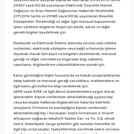
düzenlemelere dayanak yapılarak hazırlanan 26.08.2015 tarihli
29457 sayılı RG’de yayınlanan Elektronik Ticarette Hizmet
Sağlayıcı ve Aracı Hizmet Sağlayıcılar Hakkında Yönetmelik,
27.11.2014 tarihli ve 29188 sayılı RG’de yayınlanan Mesafeli
Sözleşmeler Yönetmeliği ve diğer ilgili mevzuat kapsamında
işlem sahibinin bilgilerini tespit için kimlik, adres ve diğer
gerekli bilgileri kaydetmek için;
Bankacılık ve Elektronik Ödeme alanında zorunlu olan ödeme
sistemleri, elektronik sözleşme veya kağıt ortamında işleme
dayanak olacak tüm kayıt ve belgeleri düzenlemek; mevzuat
gereği ve diğer otoritelerce öngörülen bilgi saklama,
raporlama, bilgilendirme yükümlülüklerine uymak için;
Kamu güvenliğine ilişkin hususlarda ve hukuki uyuşmazlıklarda,
talep halinde ve mevzuat gereği savcılıklara, mahkemelere ve
ilgili kamu görevlilerine bilgi verebilmek için;
6698 sayılı KVKK ve ilgili ikincil düzenlemelere uygun olarak
işlenecektir. Kişisel verilerinizin aktarılabileceği üçüncü kişi
veya kuruluşlar hakkında bilgilendirme Yukarıda belirtilen
amaçlarla, Firmamız ile paylaştığınız kişisel verilerinizin
aktarılabileceği kişi / kuruluşlar; başta Firmamızın e-ticaret
altyapısını sağlayan IdeaSoft Yazılım San. ve Tic. A.Ş. olmak
üzere, tedarikçiler, kargo şirketleri gibi sunulan hizmetler ile
ilgili kişi ve kuruluşlar, faaliyetlerimizi yürütmek üzere ve/veya