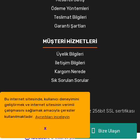
Ödeme Yöntemleri
Teslimat Bilgileri
Garanti Şartları
MÜŞTERİ HİZMETLERİ
Üyelik Bilgileri
İletişim Bilgileri
Kargom Nerede
Sık Sorulan Sorular
Bu internet sitesinde, kullanıcı deneyimini
geliştirmek ve internet sitesinin verimli
çalışmasını sağlamak amacıyla çerezler
© Tüm hakları saklıdır. Kredi kartı bilgileriniz 256bit SSL sertifikası
kullanılmaktadır.
Ayrıntıları inceleyin
ile korunmaktadır.
X
Bize Ulaşın
ile
ideasoft
e-