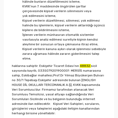
hâlinde bunların düzeltilmesini isteme,
KVKK’nun 7. maddesinde öngörülen şartlar
çerçevesinde kişisel verilerin silinmesini veya
yok edilmesini isteme,
Kişisel verilerin düzeltilmesi, silinmesi, yok edilmesi
halinde bu işlemlerin, kişisel verilerin aktarıldığı üçüncü
kişilere de bildirilmesini isteme,
İşlenen verilerin münhasıran otomatik sistemler
vasıtasıyla analiz edilmesi suretiyle kişinin kendisi
aleyhine bir sonucun ortaya çıkmasına itiraz etme,
Kişisel verilerin kanuna aykırı olarak işlenmesi sebebiyle
zarara uğraması hâlinde zararın giderilmesini talep
etme,
haklarına sahiptir. Eskişehir Ticaret Odası’nın
48832
sicil
sayısında kayıtlı, 0335079201900001 MERSİS numarasına
sahip, Eskibağlar mahallesi,Prof.Dr Yılmaz Büyükerşen Bulvarı
no 30/1 Tepebaşı Eskişehir adresinde bulunan [ENGLISH
HOUSE DİL OKULLARI TERCÜMANLIK A.Ş], KVKK kapsamında
Veri Sorumlusu’dur. Firmamız tarafından atanacak Veri
Sorumlusu Temsilcisi, yasal altyapı sağlandığında Veri
Sorumluları Sicilinde ve bu belgenin bulunduğu internet
adresinde ilan edilecektir. Kişisel Veri Sahipleri, sorularını,
görüşlerini veya taleplerini aşağıdaki iletişim kanallarından
herhangi birisine yöneltebilir: