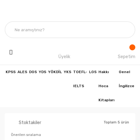
Üyelik
Sepetim
KPSS
ALES
DGS
YDS
YÖKDİL
YKS
TOEFL-
LGS
Hakkı
Genel
IELTS
Hoca
İngilizce
Kitapları
Stoktakiler
Toplam 5 ürün