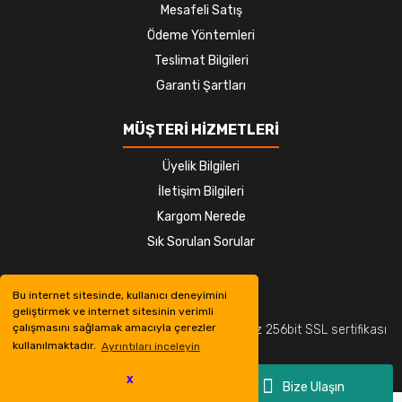
Mesafeli Satış
Ödeme Yöntemleri
Teslimat Bilgileri
Garanti Şartları
MÜŞTERİ HİZMETLERİ
Üyelik Bilgileri
İletişim Bilgileri
Kargom Nerede
Sık Sorulan Sorular
Bu internet sitesinde, kullanıcı deneyimini
geliştirmek ve internet sitesinin verimli
çalışmasını sağlamak amacıyla çerezler
© Tüm hakları saklıdır. Kredi kartı bilgileriniz 256bit SSL sertifikası
kullanılmaktadır.
Ayrıntıları inceleyin
ile korunmaktadır.
X
Bize Ulaşın