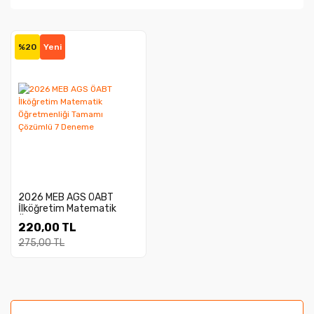
%20
Yeni
2026 MEB AGS ÖABT
İlköğretim Matematik
Öğretmenliği Tamamı
220,00 TL
Çözümlü 7 Deneme
275,00 TL