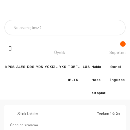
Üyelik
Sepetim
KPSS
ALES
DGS
YDS
YÖKDİL
YKS
TOEFL-
LGS
Hakkı
Genel
IELTS
Hoca
İngilizce
Kitapları
Stoktakiler
Toplam 1 ürün