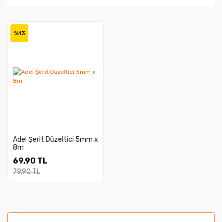
%13
Adel Şerit Düzeltici 5mm x
8m
69,90 TL
79,90 TL