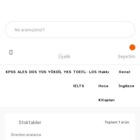
Üyelik
Sepetim
KPSS
ALES
DGS
YDS
YÖKDİL
YKS
TOEFL-
LGS
Hakkı
Genel
IELTS
Hoca
İngilizce
Kitapları
Stoktakiler
Toplam 1 ürün