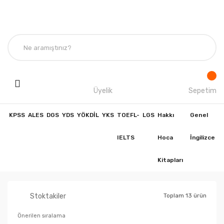
Üyelik
Sepetim
KPSS
ALES
DGS
YDS
YÖKDİL
YKS
TOEFL-
LGS
Hakkı
Genel
IELTS
Hoca
İngilizce
Kitapları
Stoktakiler
Toplam 13 ürün