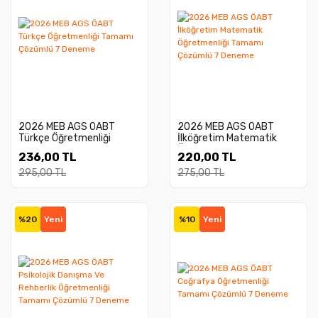
2026 MEB AGS ÖABT
2026 MEB AGS ÖABT
Türkçe Öğretmenliği
İlköğretim Matematik
Tamamı Çözümlü 7
Öğretmenliği Tamamı
236,00 TL
220,00 TL
Deneme
Çözümlü 7 Deneme
295,00 TL
275,00 TL
%20
Yeni
%10
Yeni