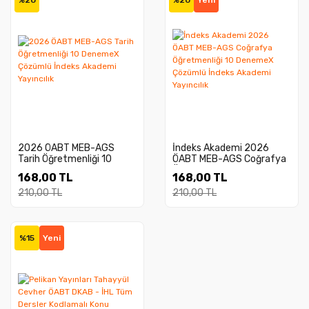
%20
%20
Yeni
2026 ÖABT MEB-AGS
İndeks Akademi 2026
Tarih Öğretmenliği 10
ÖABT MEB-AGS Coğrafya
DenemeX Çözümlü İndeks
Öğretmenliği 10 DenemeX
168,00 TL
168,00 TL
Akademi Yayıncılık
Çözümlü İndeks Akademi
Yayıncılık
210,00 TL
210,00 TL
%15
Yeni