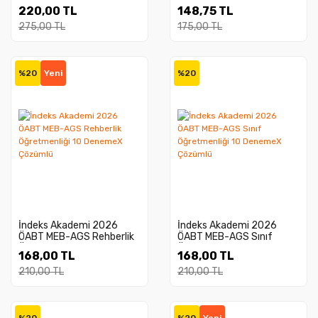
Tamamı Çözümlü 7
Öğretmenliği 5 Deneme
220,00 TL
148,75 TL
Deneme
Çözümlü
275,00 TL
175,00 TL
%20
Yeni
%20
İndeks Akademi 2026
İndeks Akademi 2026
ÖABT MEB-AGS Rehberlik
ÖABT MEB-AGS Sınıf
Öğretmenliği 10 DenemeX
Öğretmenliği 10 DenemeX
168,00 TL
168,00 TL
Çözümlü
Çözümlü
210,00 TL
210,00 TL