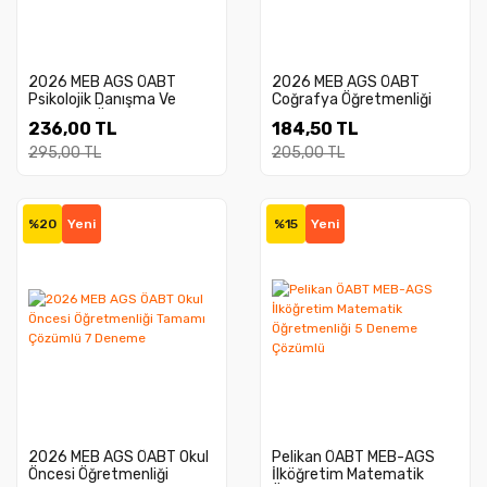
2026 MEB AGS ÖABT
2026 MEB AGS ÖABT
Psikolojik Danışma Ve
Coğrafya Öğretmenliği
Rehberlik Öğretmenliği
Tamamı Çözümlü 7
236,00 TL
184,50 TL
Tamamı Çözümlü 7
Deneme
Deneme
295,00 TL
205,00 TL
%20
Yeni
%15
Yeni
2026 MEB AGS ÖABT Okul
Pelikan ÖABT MEB-AGS
Öncesi Öğretmenliği
İlköğretim Matematik