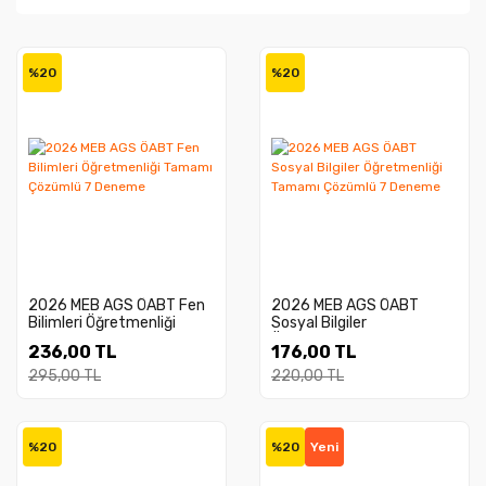
%20
%20
2026 MEB AGS ÖABT Fen
2026 MEB AGS ÖABT
Bilimleri Öğretmenliği
Sosyal Bilgiler
Tamamı Çözümlü 7
Öğretmenliği Tamamı
236,00 TL
176,00 TL
Deneme
Çözümlü 7 Deneme
295,00 TL
220,00 TL
%20
%20
Yeni