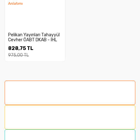
Pelikan Yayınları Tahayyül
Cevher ÖABT DKAB - İHL
Tüm Dersler Kodlamalı
828,75 TL
Konu Anlatımı
975,00 TL