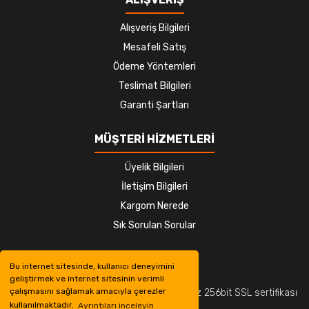
Alışveriş Bilgileri
Mesafeli Satış
Ödeme Yöntemleri
Teslimat Bilgileri
Garanti Şartları
MÜŞTERİ HİZMETLERİ
Üyelik Bilgileri
İletişim Bilgileri
Kargom Nerede
Sık Sorulan Sorular
Bu internet sitesinde, kullanıcı deneyimini
geliştirmek ve internet sitesinin verimli
çalışmasını sağlamak amacıyla çerezler
© Tüm hakları saklıdır. Kredi kartı bilgileriniz 256bit SSL sertifikası
kullanılmaktadır.
Ayrıntıları inceleyin
ile korunmaktadır.