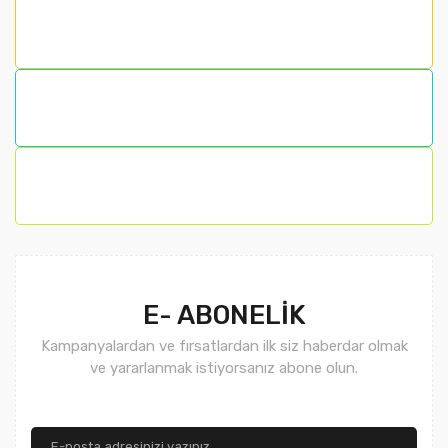
Ürün resmi kalitesiz, bozuk veya görüntülenemiyor.
Ürün açıklamasında eksik bilgiler bulunuyor.
Ürün bilgilerinde hatalar bulunuyor.
Ürün fiyatı diğer sitelerden daha pahalı.
Bu ürüne benzer farklı alternatifler olmalı.
Gönder
E- ABONELİK
Kampanyalardan ve fırsatlardan ilk siz haberdar olmak
ve yararlanmak istiyorsanız abone olun.