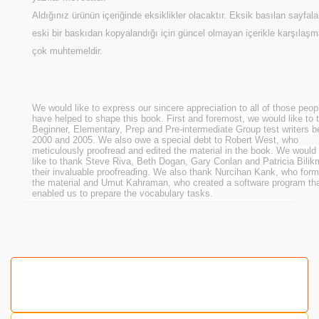
Aldığınız ürünün içeriğinde eksiklikler olacaktır. Eksik basılan sayfal
eski bir baskıdan kopyalandığı için güncel olmayan içerikle karşılaş
çok muhtemeldir.
We would like to express our sincere appreciation to all of those peo
have helped to shape this book. First and foremost, we would like to t
Beginner, Elementary, Prep and Pre-intermediate Group test writers 
2000 and 2005. We also owe a special debt to Robert West, who
meticulously proofread and edited the material in the book. We would
like to thank Steve Riva, Beth Dogan, Gary Conlan and Patricia Bilik
their invaluable proofreading. We also thank Nurcihan Kank, who form
the material and Umut Kahraman, who created a software program th
enabled us to prepare the vocabulary tasks.
Bu ürünün fiyat bilgisi, resim, ürün açıklamalarında ve
diğer konularda yetersiz gördüğünüz noktaları öneri
formunu kullanarak tarafımıza iletebilirsiniz.
Görüş ve önerileriniz için teşekkür ederiz.