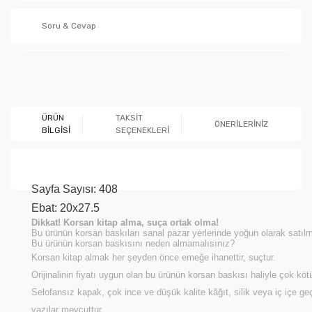
Soru & Cevap
Ürün hakkında henüz soru sorulmamış.
ÜRÜN
TAKSİT
ÖNERİLERİNİZ
BİLGİSİ
SEÇENEKLERİ
Soru Sor
Sayfa Sayısı:
408
Ebat:
20x27.5
Dikkat! Korsan kitap alma, suça ortak olma!
Bu ürünün korsan baskıları sanal pazar yerlerinde yoğun olarak satılm
Bu ürünün korsan baskısını neden almamalısınız?
Korsan kitap almak her şeyden önce emeğe ihanettir, suçtur.
Orijinalinin fiyatı uygun olan bu ürünün korsan baskısı haliyle çok köt
Selofansız kapak, çok ince ve düşük kalite kâğıt, silik veya iç içe g
yazılar mevcuttur.