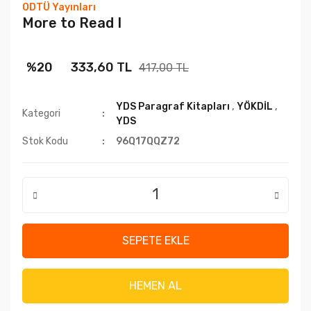
ODTÜ Yayınları
More to Read I
%20
333,60 TL
417,00 TL
YDS Paragraf Kitapları
,
YÖKDİL
,
Kategori
YDS
Stok Kodu
96Q17QQZ72
SEPETE EKLE
HEMEN AL