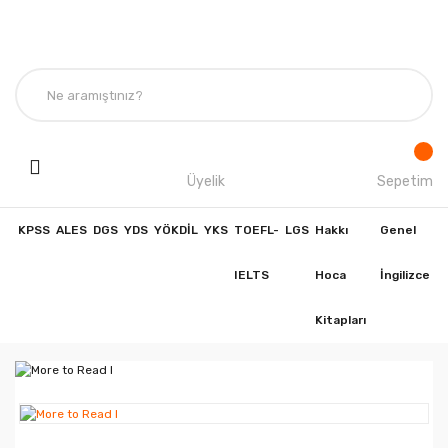
Üyelik
Sepetim
KPSS
ALES
DGS
YDS
YÖKDİL
YKS
TOEFL-
LGS
Hakkı
Genel
IELTS
Hoca
İngilizce
Kitapları