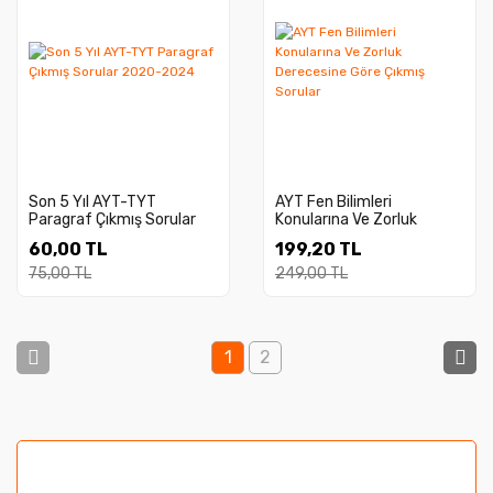
Son 5 Yıl AYT-TYT
AYT Fen Bilimleri
Paragraf Çıkmış Sorular
Konularına Ve Zorluk
2020-2024
Derecesine Göre Çıkmış
60,00 TL
199,20 TL
Sorular
75,00 TL
249,00 TL
1
2