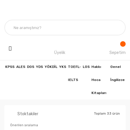
Üyelik
Sepetim
KPSS
ALES
DGS
YDS
YÖKDİL
YKS
TOEFL-
LGS
Hakkı
Genel
IELTS
Hoca
İngilizce
Kitapları
Stoktakiler
Toplam 33 ürün