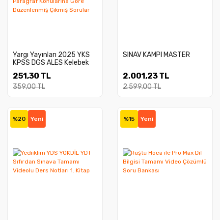
Yargı Yayınları 2025 YKS
SINAV KAMPI MASTER
KPSS DGS ALES Kelebek
Serisi Tamamı Çözümlü
251,30 TL
2.001,23 TL
Paragraf Konularına Göre
Düzenlenmiş Çıkmış
359,00 TL
2.599,00 TL
Sorular
%20
Yeni
%15
Yeni