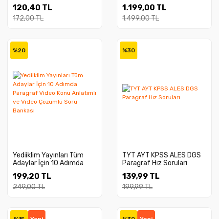
Yorum Sizin Soru Bankası
(Karma Deneme Hediyeli)
120,40 TL
1.199,00 TL
172,00 TL
1.499,00 TL
%20
%30
Yediiklim Yayınları Tüm
TYT AYT KPSS ALES DGS
Adaylar İçin 10 Adımda
Paragraf Hız Soruları
Paragraf Video Konu
199,20 TL
139,99 TL
Anlatımlı ve Video
Çözümlü Soru Bankası
249,00 TL
199,99 TL