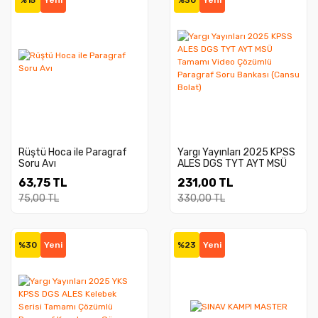
%15
Yeni
%30
Yeni
Rüştü Hoca ile Paragraf
Yargı Yayınları 2025 KPSS
Soru Avı
ALES DGS TYT AYT MSÜ
Tamamı Video Çözümlü
63,75 TL
231,00 TL
Paragraf Soru Bankası
(Cansu Bolat)
75,00 TL
330,00 TL
%30
Yeni
%23
Yeni