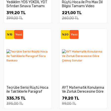
Yediiklim YDS YÖKDİL YDT
Rüştü Hoca ile Pro Max Dil
Sıfırdan Sınava Tamamı
Bilgisi Tamamı Video
Videolu Ders Notları 1.
Çözümlü Soru Bankası
319,20 TL
221,00 TL
Kitap
399,00 TL
260,00 TL
%15
Yeni
%20
Yeni
Tecrübe Serisi Rüştü Hoca
AYT Matematik Konularına
ile Taktiklerle Paragraf
Ve Zorluk Derecesine Göre
Soru Bankası
Çıkmış Sorular
335,75 TL
79,20 TL
395,00 TL
99,00 TL