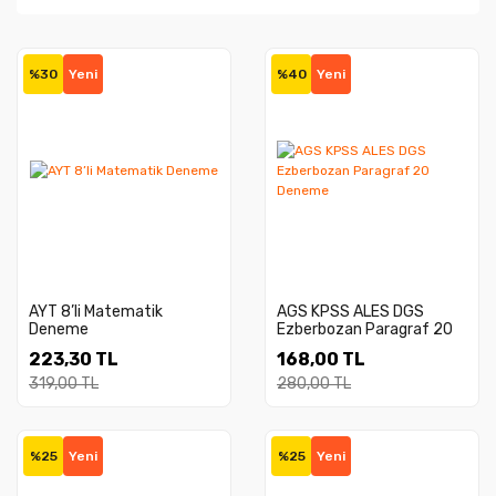
%30
Yeni
%40
Yeni
AYT 8’li Matematik
AGS KPSS ALES DGS
Deneme
Ezberbozan Paragraf 20
Deneme
223,30 TL
168,00 TL
319,00 TL
280,00 TL
%25
Yeni
%25
Yeni