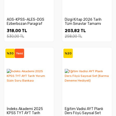
AGS-KPSS-ALES-DGS
Dizgi Kitap 2026 Tarih
Ezberbozan Paragraf
Tüm Sınavlar Tamamı
Tamamı Video Çözümlü
Video Çözümlü Çıkmış
318,00 TL
203,82 TL
Soru Bankası
Sorular 2. Baskı Zeki Tuğa
530,00 TL
258,00 TL
%30
Yeni
%20
İndeks Akademi 2025
Eğitim Vadisi AYT Planlı
KPSS TYT AYT Tarih
Ders Föyü Sayısal Set