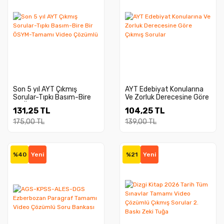
Son 5 yıl AYT Çıkmış
AYT Edebiyat Konularına
Sorular-Tıpkı Basım-Bire
Ve Zorluk Derecesine Göre
Bir ÖSYM-Tamamı Video
Çıkmış Sorular
131,25 TL
104,25 TL
Çözümlü
175,00 TL
139,00 TL
%40
Yeni
%21
Yeni