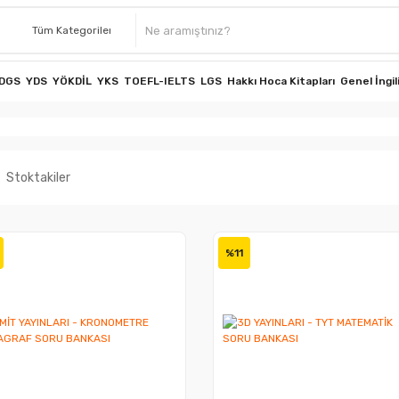
DGS
YDS
YÖKDİL
YKS
TOEFL-IELTS
LGS
Hakkı Hoca Kitapları
Genel İngil
Stoktakiler
%11