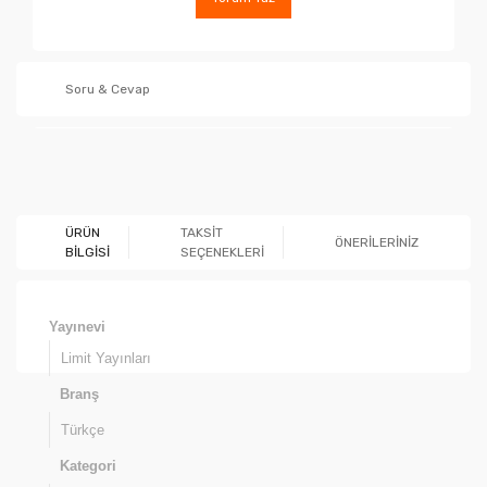
Soru & Cevap
Ürün hakkında henüz soru sorulmamış.
ÜRÜN
TAKSİT
ÖNERİLERİNİZ
BİLGİSİ
SEÇENEKLERİ
Soru Sor
Yayınevi
Limit Yayınları
Branş
Türkçe
Kategori