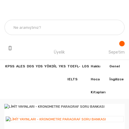
Üyelik
Sepetim
KPSS
ALES
DGS
YDS
YÖKDİL
YKS
TOEFL-
LGS
Hakkı
Genel
IELTS
Hoca
İngilizce
Kitapları