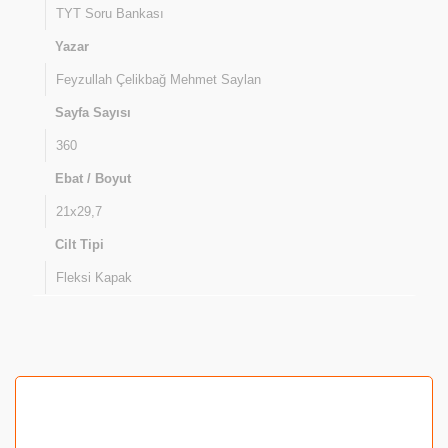
TYT Soru Bankası
Yazar
Feyzullah Çelikbağ
Mehmet Saylan
Sayfa Sayısı
360
Ebat / Boyut
21x29,7
Cilt Tipi
Fleksi Kapak
Bu ürünün fiyat bilgisi, resim, ürün açıklamalarında ve
diğer konularda yetersiz gördüğünüz noktaları öneri
formunu kullanarak tarafımıza iletebilirsiniz.
Görüş ve önerileriniz için teşekkür ederiz.