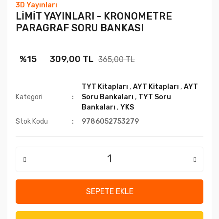
3D Yayınları
LİMİT YAYINLARI - KRONOMETRE
PARAGRAF SORU BANKASI
%15
309,00 TL
365,00 TL
TYT Kitapları
,
AYT Kitapları
,
AYT
Kategori
Soru Bankaları
,
TYT Soru
Bankaları
,
YKS
Stok Kodu
9786052753279
SEPETE EKLE