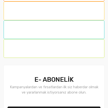
Ürün resmi kalitesiz, bozuk veya görüntülenemiyor.
Ürün açıklamasında eksik bilgiler bulunuyor.
Ürün bilgilerinde hatalar bulunuyor.
Ürün fiyatı diğer sitelerden daha pahalı.
Bu ürüne benzer farklı alternatifler olmalı.
Gönder
E- ABONELİK
Kampanyalardan ve fırsatlardan ilk siz haberdar olmak
ve yararlanmak istiyorsanız abone olun.