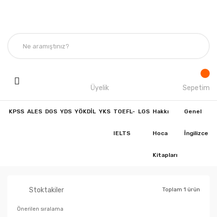
Üyelik
Sepetim
KPSS
ALES
DGS
YDS
YÖKDİL
YKS
TOEFL-
LGS
Hakkı
Genel
IELTS
Hoca
İngilizce
Kitapları
Stoktakiler
Toplam 1 ürün