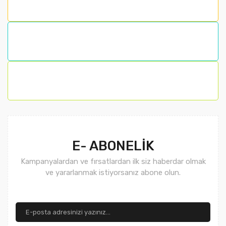
Ürün fiyatı diğer sitelerden daha pahalı.
Bu ürüne benzer farklı alternatifler olmalı.
Gönder
E- ABONELİK
Kampanyalardan ve fırsatlardan ilk siz haberdar olmak
ve yararlanmak istiyorsanız abone olun.