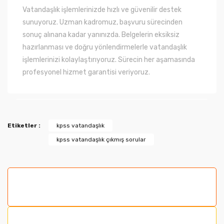
Vatandaşlık işlemlerinizde hızlı ve güvenilir destek
sunuyoruz. Uzman kadromuz, başvuru sürecinden
sonuç alınana kadar yanınızda. Belgelerin eksiksiz
hazırlanması ve doğru yönlendirmelerle vatandaşlık
işlemlerinizi kolaylaştırıyoruz. Sürecin her aşamasında
profesyonel hizmet garantisi veriyoruz.
Bu ürünün fiyat bilgisi, resim, ürün açıklamalarında ve
Etiketler :
kpss vatandaşlık
diğer konularda yetersiz gördüğünüz noktaları öneri
kpss vatandaşlık çıkmış sorular
formunu kullanarak tarafımıza iletebilirsiniz.
Görüş ve önerileriniz için teşekkür ederiz.
Ürün resmi kalitesiz, bozuk veya görüntülenemiyor.
Ürün açıklamasında eksik bilgiler bulunuyor.
Ürün bilgilerinde hatalar bulunuyor.