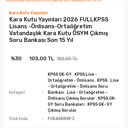
Kara Kutu Yayınları
Kara Kutu Yayınları 2026 FULLKPSS
Lisans -Önlisans-Ortaöğretim
Vatandaşlık Kara Kutu ÖSYM Çıkmış
Soru Bankası Son 15 Yıl
%30
105,00 TL
150,00 TL
KPSS GK-GY
,
KPSS Lise -
Ortaöğretim - Önlisans
,
KPSS
,
Lise
- Ortaöğretim - Önlisans Soru
Kategori
Bankası
,
Lise - Ortaöğretim -
Önlisans Çıkmış Sorular
,
KPSS GK-
GY Soru Bankaları
,
KPSS GK- GY
Çıkmış Sorular
Stok Kodu
FUEA5RRXFJ