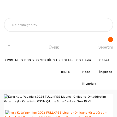
Üyelik
Sepetim
KPSS
ALES
DGS
YDS
YÖKDİL
YKS
TOEFL-
LGS
Hakkı
Genel
IELTS
Hoca
İngilizce
Kitapları