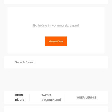
Bu ürüne ilk yorumu siz yapın!
Yorum Yaz
Soru & Cevap
Ürün hakkında henüz soru sorulmamış.
ÜRÜN
TAKSİT
ÖNERİLERİNİZ
BİLGİSİ
SEÇENEKLERİ
Soru Sor