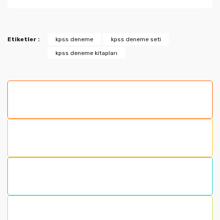
Bu ürünün fiyat bilgisi, resim, ürün açıklamalarında ve
Etiketler :
kpss deneme
kpss deneme seti
diğer konularda yetersiz gördüğünüz noktaları öneri
kpss deneme kitapları
formunu kullanarak tarafımıza iletebilirsiniz.
Görüş ve önerileriniz için teşekkür ederiz.
Ürün resmi kalitesiz, bozuk veya görüntülenemiyor.
Ürün açıklamasında eksik bilgiler bulunuyor.
Ürün bilgilerinde hatalar bulunuyor.
Ürün fiyatı diğer sitelerden daha pahalı.
Bu ürüne benzer farklı alternatifler olmalı.