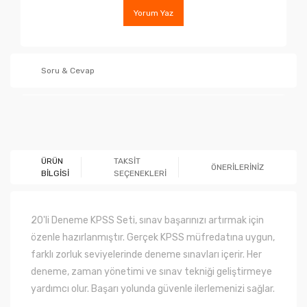
Yorum Yaz
Soru & Cevap
Ürün hakkında henüz soru sorulmamış.
ÜRÜN
TAKSİT
ÖNERİLERİNİZ
BİLGİSİ
SEÇENEKLERİ
Soru Sor
20'li Deneme KPSS Seti, sınav başarınızı artırmak için
özenle hazırlanmıştır. Gerçek KPSS müfredatına uygun,
farklı zorluk seviyelerinde deneme sınavları içerir. Her
deneme, zaman yönetimi ve sınav tekniği geliştirmeye
yardımcı olur. Başarı yolunda güvenle ilerlemenizi sağlar.