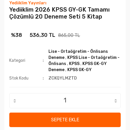
Yediiklim Yayınları
Yediiklim 2026 KPSS GY-GK Tamamı
Çözümlü 20 Deneme Seti 5 Kitap
%38
536,30 TL
865,00 TL
Lise - Ortaöğretim - Önlisans
Deneme
,
KPSS Lise - Ortaöğretim -
Kategori
Önlisans
,
KPSS
,
KPSS GK-GY
Deneme
,
KPSS GK-GY
Stok Kodu
ZCKQYLMZTD
SEPETE EKLE