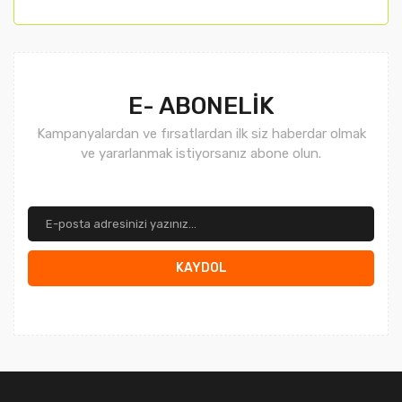
Gönder
E- ABONELİK
Kampanyalardan ve fırsatlardan ilk siz haberdar olmak
ve yararlanmak istiyorsanız abone olun.
KAYDOL