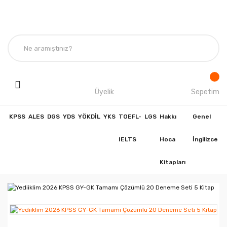
Üyelik
Sepetim
KPSS
ALES
DGS
YDS
YÖKDİL
YKS
TOEFL-
LGS
Hakkı
Genel
IELTS
Hoca
İngilizce
Kitapları