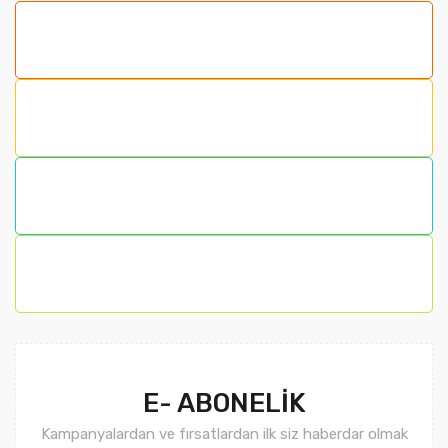
formunu kullanarak tarafımıza iletebilirsiniz.
Görüş ve önerileriniz için teşekkür ederiz.
Ürün resmi kalitesiz, bozuk veya görüntülenemiyor.
Ürün açıklamasında eksik bilgiler bulunuyor.
Ürün bilgilerinde hatalar bulunuyor.
Ürün fiyatı diğer sitelerden daha pahalı.
Bu ürüne benzer farklı alternatifler olmalı.
Gönder
E- ABONELİK
Kampanyalardan ve fırsatlardan ilk siz haberdar olmak