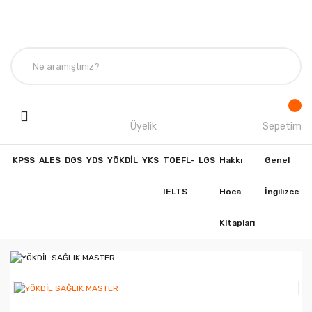
Üyelik
Sepetim
KPSS
ALES
DGS
YDS
YÖKDİL
YKS
TOEFL-
LGS
Hakkı
Genel
IELTS
Hoca
İngilizce
Kitapları