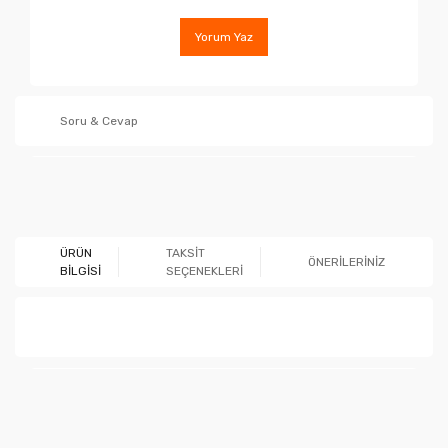
Yorum Yaz
Soru & Cevap
Ürün hakkında henüz soru sorulmamış.
ÜRÜN
TAKSİT
ÖNERİLERİNİZ
BİLGİSİ
SEÇENEKLERİ
Soru Sor
Bu ürünün fiyat bilgisi, resim, ürün açıklamalarında ve
diğer konularda yetersiz gördüğünüz noktaları öneri