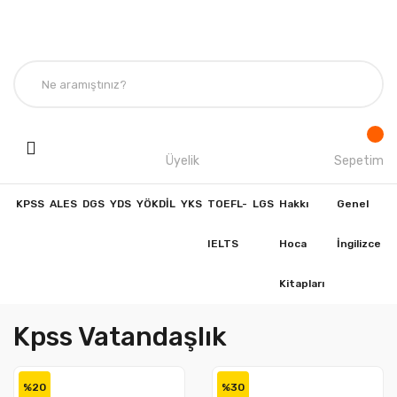
Üyelik
Sepetim
KPSS
ALES
DGS
YDS
YÖKDİL
YKS
TOEFL-
LGS
Hakkı
Genel
IELTS
Hoca
İngilizce
Kitapları
Kpss Vatandaşlık
%20
%30