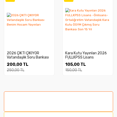
2026 ÇIKTI ÇIKIYOR
Kara Kutu Yayınları 2026
Vatandaşlık Soru Bankası
FULLKPSS Lisans
Benim Hocam Yayınları
-Önlisans-Ortaöğretim
200,00 TL
105,00 TL
Vatandaşlık Kara Kutu
ÖSYM Çıkmış Soru Bankası
250,00 TL
150,00 TL
Son 15 Yıl