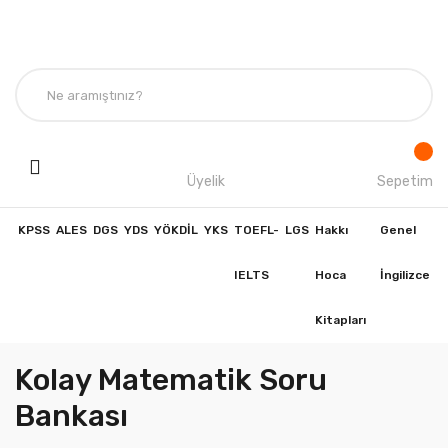
Üyelik
Sepetim
KPSS
ALES
DGS
YDS
YÖKDİL
YKS
TOEFL-
LGS
Hakkı
Genel
IELTS
Hoca
İngilizce
Kitapları
Kolay Matematik Soru
Bankası