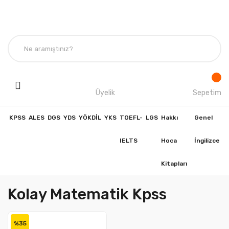
Üyelik
Sepetim
KPSS
ALES
DGS
YDS
YÖKDİL
YKS
TOEFL-
LGS
Hakkı
Genel
IELTS
Hoca
İngilizce
Kitapları
Kolay Matematik Kpss
%35