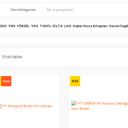
DGS
YDS
YÖKDİL
YKS
TOEFL-IELTS
LGS
Hakkı Hoca Kitapları
Genel İngil
Stoktakiler
Yeni
%13