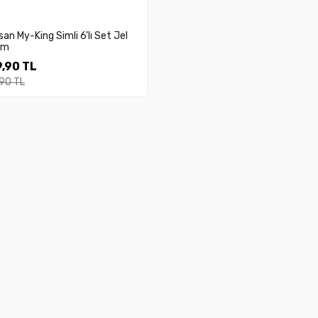
an My-King Simli 6'lı Set Jel
em
,90 TL
,90 TL