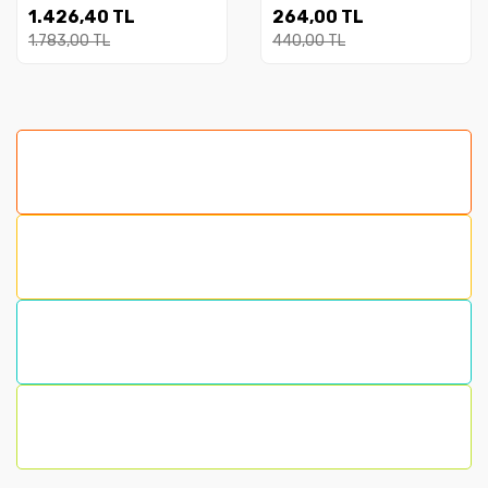
Learners of English
1.426,40 TL
264,00 TL
1.783,00 TL
440,00 TL