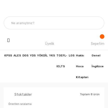
Üyelik
Sepetim
KPSS
ALES
DGS
YDS
YÖKDİL
YKS
TOEFL-
LGS
Hakkı
Genel
IELTS
Hoca
İngilizce
Kitapları
Stoktakiler
Toplam 8 ürün