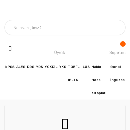
Üyelik
Sepetim
KPSS
ALES
DGS
YDS
YÖKDİL
YKS
TOEFL-
LGS
Hakkı
Genel
IELTS
Hoca
İngilizce
Kitapları