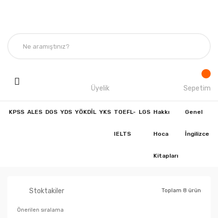
Üyelik
Sepetim
KPSS
ALES
DGS
YDS
YÖKDİL
YKS
TOEFL-
LGS
Hakkı
Genel
IELTS
Hoca
İngilizce
Kitapları
Stoktakiler
Toplam 8 ürün