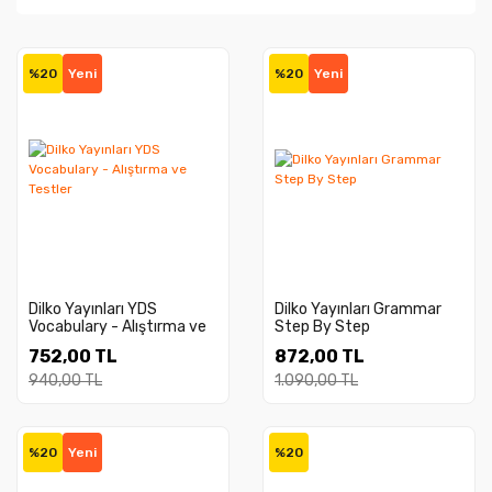
%20
Yeni
%20
Yeni
Dilko Yayınları YDS
Dilko Yayınları Grammar
Vocabulary - Alıştırma ve
Step By Step
Testler
752,00 TL
872,00 TL
940,00 TL
1.090,00 TL
%20
Yeni
%20