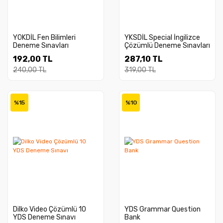
YÖKDİL Fen Bilimleri
YKSDİL Special İngilizce
Deneme Sınavları
Çözümlü Deneme Sınavları
192,00 TL
287,10 TL
240,00 TL
319,00 TL
%15
%10
Dilko Video Çözümlü 10
YDS Grammar Question
YDS Deneme Sınavı
Bank