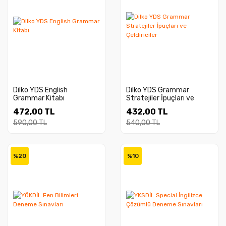
Dilko YDS English
Dilko YDS Grammar
Grammar Kitabı
Stratejiler İpuçları ve
Çeldiriciler
472,00 TL
432,00 TL
590,00 TL
540,00 TL
%20
%10