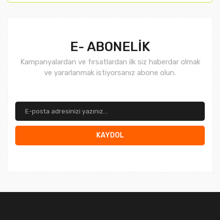
Gönder
E- ABONELİK
Kampanyalardan ve fırsatlardan ilk siz haberdar olmak
ve yararlanmak istiyorsanız abone olun.
KAYDOL