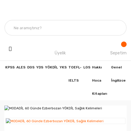
Üyelik
Sepetim
KPSS
ALES
DGS
YDS
YÖKDİL
YKS
TOEFL-
LGS
Hakkı
Genel
IELTS
Hoca
İngilizce
Kitapları