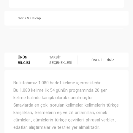
Soru & Cevap
Ürün hakkında henüz soru sorulmamış.
ÜRÜN
TAKSİT
ÖNERİLERİNİZ
BİLGİSİ
SEÇENEKLERİ
Soru Sor
Bu kitabımız 1.080 hedef kelime içermektedir.
Bu 1.080 kelime ilk 54 günün programında 20 şer
kelime halinde karışık olarak sunulmuştur.
Sınavlarda en çok sorulan kelimeler, kelimelerin türkçe
karşılıkları, kelimelerin eş ve zıt anlamlıları, örnek
cümleler , cümlelerin türkçe çevirileri, phrasal verbler ,
edatlar, alıştırmalar ve testler yer almaktadır.