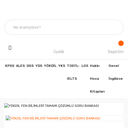
Üyelik
Sepetim
KPSS
ALES
DGS
YDS
YÖKDİL
YKS
TOEFL-
LGS
Hakkı
Genel
IELTS
Hoca
İngilizce
Kitapları