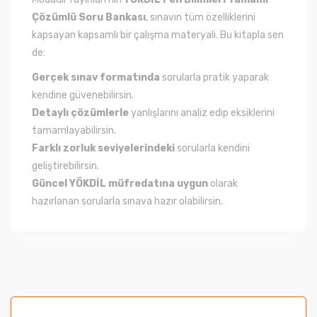
Çözümlü Soru Bankası
, sınavın tüm özelliklerini
kapsayan kapsamlı bir çalışma materyali. Bu kitapla sen
de:
Gerçek sınav formatında
sorularla pratik yaparak
kendine güvenebilirsin.
Detaylı çözümlerle
yanlışlarını analiz edip eksiklerini
tamamlayabilirsin.
Farklı zorluk seviyelerindeki
sorularla kendini
geliştirebilirsin.
Güncel YÖKDİL müfredatına uygun
olarak
hazırlanan sorularla sınava hazır olabilirsin.
Bu ürünün fiyat bilgisi, resim, ürün açıklamalarında ve
diğer konularda yetersiz gördüğünüz noktaları öneri
formunu kullanarak tarafımıza iletebilirsiniz.