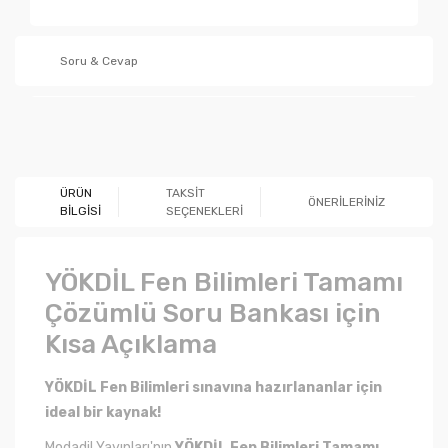
Soru & Cevap
Ürün hakkında henüz soru sorulmamış.
ÜRÜN
TAKSİT
ÖNERİLERİNİZ
BİLGİSİ
SEÇENEKLERİ
Soru Sor
YÖKDİL Fen Bilimleri Tamamı
Çözümlü Soru Bankası için
Kısa Açıklama
YÖKDİL Fen Bilimleri sınavına hazırlananlar için
ideal bir kaynak!
Modadil Yayınları'nın
YÖKDİL Fen Bilimleri Tamamı