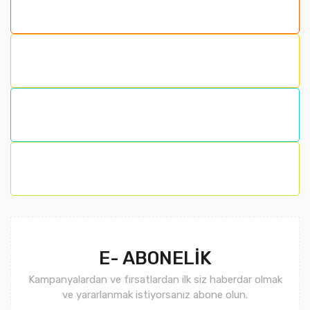
Görüş ve önerileriniz için teşekkür ederiz.
Ürün resmi kalitesiz, bozuk veya görüntülenemiyor.
Ürün açıklamasında eksik bilgiler bulunuyor.
Ürün bilgilerinde hatalar bulunuyor.
Ürün fiyatı diğer sitelerden daha pahalı.
Bu ürüne benzer farklı alternatifler olmalı.
Gönder
E- ABONELİK
Kampanyalardan ve fırsatlardan ilk siz haberdar olmak
ve yararlanmak istiyorsanız abone olun.