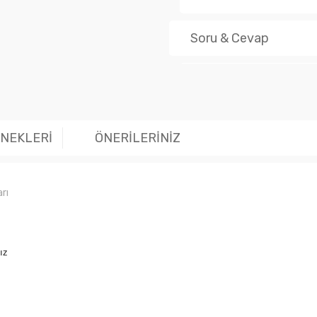
Soru & Cevap
Ürün hakk
ENEKLERİ
ÖNERİLERİNİZ
rı
ız