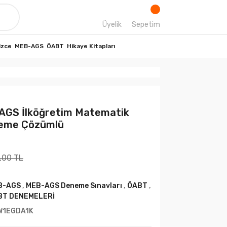
Üyelik
Sepetim
izce
MEB-AGS
ÖABT
Hikaye Kitapları
AGS İlköğretim Matematik
neme Çözümlü
,00 TL
B-AGS
,
MEB-AGS Deneme Sınavları
,
ÖABT
,
BT DENEMELERİ
W1EGDA1K