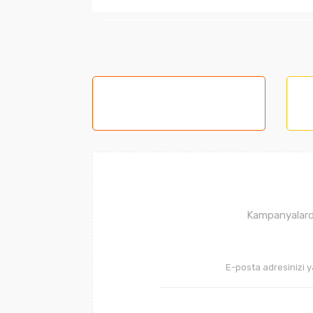
Bu ürünün fiyat bilgisi, resim, ürün açıklama
Görüş ve önerileriniz için teşekkür ederiz.
Ürün resmi kalitesiz, bozuk veya görüntüle
Ürün açıklamasında eksik bilgiler bulunuyor
Ürün bilgilerinde hatalar bulunuyor.
Ürün fiyatı diğer sitelerden daha pahalı.
Bu ürüne benzer farklı alternatifler olmalı.
Kampanyalarda