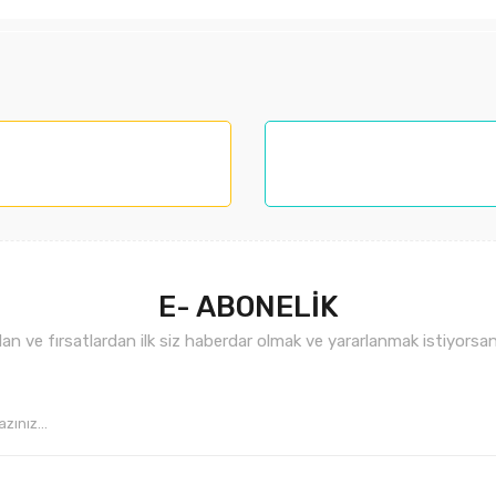
larında ve diğer konularda yetersiz gördüğünüz noktaları öneri formunu kul
nemiyor.
.
E- ABONELİK
n ve fırsatlardan ilk siz haberdar olmak ve yararlanmak istiyorsan
Gönder