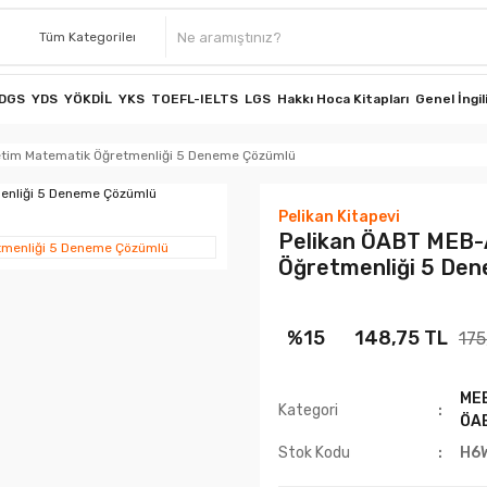
DGS
YDS
YÖKDİL
YKS
TOEFL-IELTS
LGS
Hakkı Hoca Kitapları
Genel İngil
etim Matematik Öğretmenliği 5 Deneme Çözümlü
Pelikan Kitapevi
Pelikan ÖABT MEB-
Öğretmenliği 5 De
%15
148,75 TL
175
ME
Kategori
ÖA
Stok Kodu
H6