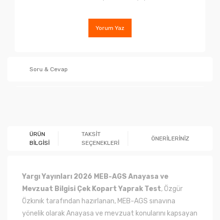
Yorum Yaz
Soru & Cevap
Ürün hakkında henüz soru sorulmamış.
ÜRÜN
TAKSİT
ÖNERİLERİNİZ
BİLGİSİ
SEÇENEKLERİ
Soru Sor
Yargı Yayınları 2026 MEB-AGS Anayasa ve
Mevzuat Bilgisi Çek Kopart Yaprak Test
, Özgür
Özkınık tarafından hazırlanan, MEB-AGS sınavına
yönelik olarak Anayasa ve mevzuat konularını kapsayan