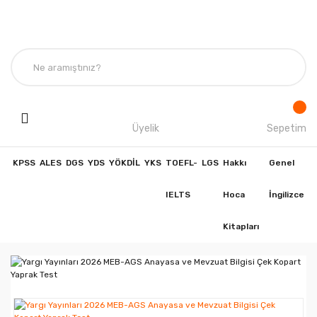
Üyelik
Sepetim
KPSS
ALES
DGS
YDS
YÖKDİL
YKS
TOEFL-
LGS
Hakkı
Genel
IELTS
Hoca
İngilizce
Kitapları