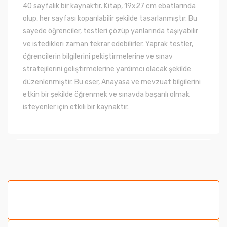
40 sayfalık bir kaynaktır. Kitap, 19x27 cm ebatlarında
olup, her sayfası koparılabilir şekilde tasarlanmıştır. Bu
sayede öğrenciler, testleri çözüp yanlarında taşıyabilir
ve istedikleri zaman tekrar edebilirler. Yaprak testler,
öğrencilerin bilgilerini pekiştirmelerine ve sınav
stratejilerini geliştirmelerine yardımcı olacak şekilde
düzenlenmiştir. Bu eser, Anayasa ve mevzuat bilgilerini
etkin bir şekilde öğrenmek ve sınavda başarılı olmak
isteyenler için etkili bir kaynaktır.
Bu ürünün fiyat bilgisi, resim, ürün açıklamalarında ve
diğer konularda yetersiz gördüğünüz noktaları öneri
formunu kullanarak tarafımıza iletebilirsiniz.
Görüş ve önerileriniz için teşekkür ederiz.