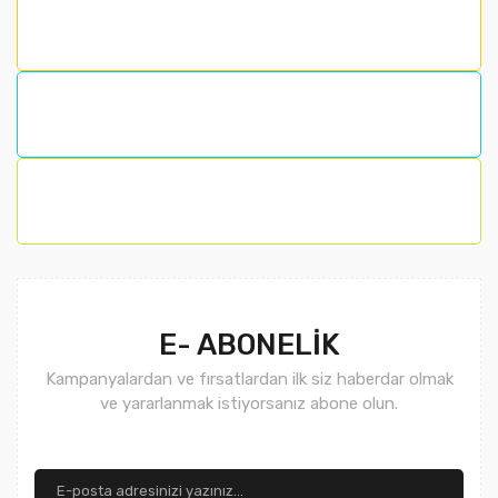
Ürün resmi kalitesiz, bozuk veya görüntülenemiyor.
Ürün açıklamasında eksik bilgiler bulunuyor.
Ürün bilgilerinde hatalar bulunuyor.
Ürün fiyatı diğer sitelerden daha pahalı.
Bu ürüne benzer farklı alternatifler olmalı.
Gönder
E- ABONELİK
Kampanyalardan ve fırsatlardan ilk siz haberdar olmak
ve yararlanmak istiyorsanız abone olun.