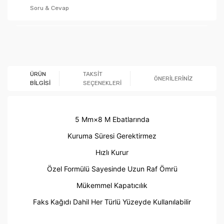
Soru & Cevap
Ürün hakkında henüz soru sorulmamış.
ÜRÜN
TAKSİT
ÖNERİLERİNİZ
BİLGİSİ
SEÇENEKLERİ
Soru Sor
5 Mm×8 M Ebatlarında
Kuruma Süresi Gerektirmez
Hızlı Kurur
Özel Formülü Sayesinde Uzun Raf Ömrü
Mükemmel Kapatıcılık
Faks Kağıdı Dahil Her Türlü Yüzeyde Kullanılabilir