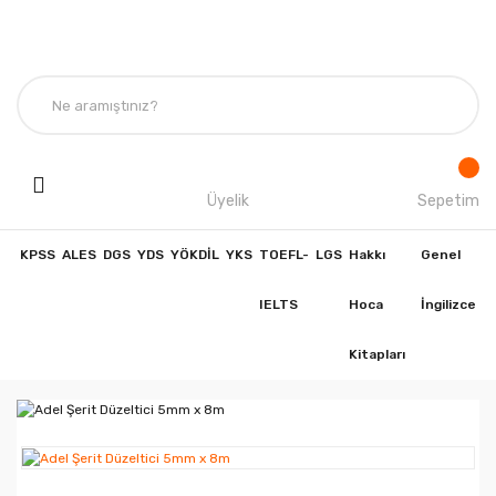
Üyelik
Sepetim
KPSS
ALES
DGS
YDS
YÖKDİL
YKS
TOEFL-
LGS
Hakkı
Genel
IELTS
Hoca
İngilizce
Kitapları