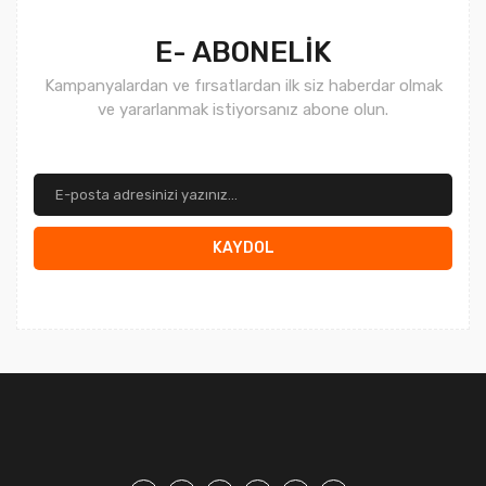
Gönder
E- ABONELİK
Kampanyalardan ve fırsatlardan ilk siz haberdar olmak
ve yararlanmak istiyorsanız abone olun.
KAYDOL