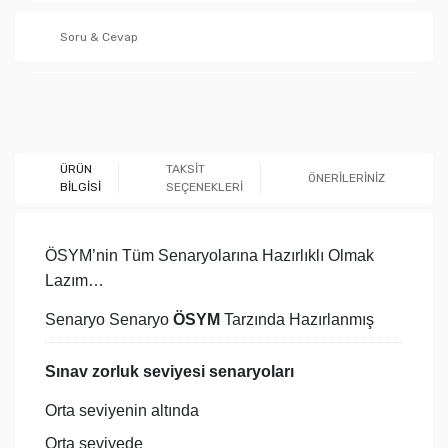
Soru & Cevap
Ürün hakkında henüz soru sorulmamış.
ÜRÜN
TAKSİT
ÖNERİLERİNİZ
BİLGİSİ
SEÇENEKLERİ
Soru Sor
ÖSYM’nin Tüm Senaryolarına Hazırlıklı Olmak
Lazım…
Senaryo Senaryo
ÖSYM
Tarzında Hazırlanmış
Sınav zorluk seviyesi senaryoları
Orta seviyenin altında
Orta seviyede