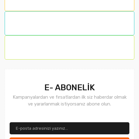
Ürün açıklamasında eksik bilgiler bulunuyor.
Ürün bilgilerinde hatalar bulunuyor.
Ürün fiyatı diğer sitelerden daha pahalı.
Bu ürüne benzer farklı alternatifler olmalı.
Gönder
E- ABONELİK
Kampanyalardan ve fırsatlardan ilk siz haberdar olmak
ve yararlanmak istiyorsanız abone olun.