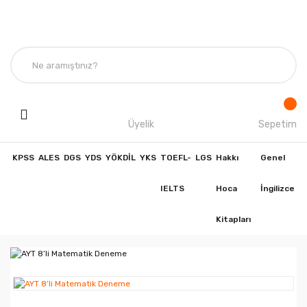
Üyelik
Sepetim
KPSS
ALES
DGS
YDS
YÖKDİL
YKS
TOEFL-
LGS
Hakkı
Genel
IELTS
Hoca
İngilizce
Kitapları