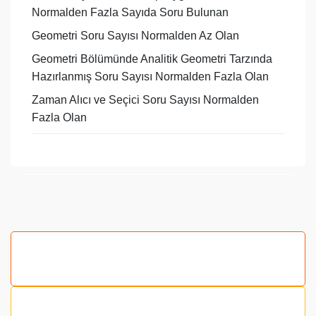
Normalden Fazla Sayıda Soru Bulunan
Geometri Soru Sayısı Normalden Az Olan
Geometri Bölümünde Analitik Geometri Tarzında
Hazırlanmış Soru Sayısı Normalden Fazla Olan
Zaman Alıcı ve Seçici Soru Sayısı Normalden
Fazla Olan
Bu ürünün fiyat bilgisi, resim, ürün açıklamalarında ve
diğer konularda yetersiz gördüğünüz noktaları öneri
formunu kullanarak tarafımıza iletebilirsiniz.
Görüş ve önerileriniz için teşekkür ederiz.
Ürün resmi kalitesiz, bozuk veya görüntülenemiyor.