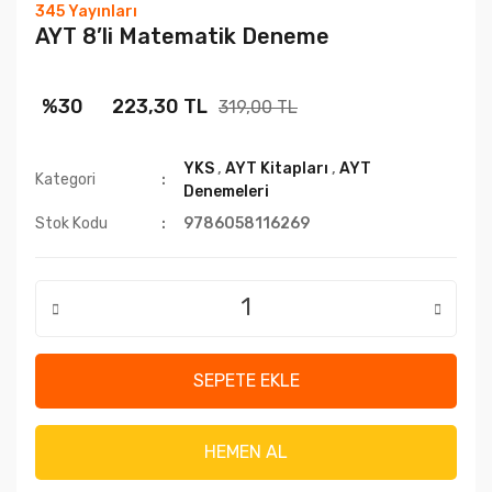
345 Yayınları
AYT 8’li Matematik Deneme
%30
223,30 TL
319,00 TL
YKS
,
AYT Kitapları
,
AYT
Kategori
Denemeleri
Stok Kodu
9786058116269
SEPETE EKLE
HEMEN AL