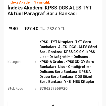
İndeks Akademi Yayıncılık
İndeks Akademi KPSS DGS ALES TYT
Aktüel Paragraf Soru Bankası
%30
197,40 TL
282,00 TL
KPSS
,
TYT Kitapları
,
TYT Soru
Bankaları
,
ALES
,
DGS
,
ALES Sözel
Soru Bankası
,
KPSS GK-GY
,
KPSS
Lise - Ortaöğretim - Önlisans
,
Kategori
KPSS-A Grubu
,
KPSS GK-GY Soru
Bankaları
,
Lise - Ortaöğretim -
Önlisans Soru Bankası
,
KPSS A
Grubu Soru Bankası
,
DGS Sözel
Soru Bankası
,
YKS
,
MSÜ Kitapları
Stok Kodu
9786259858920