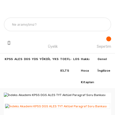
Üyelik
Sepetim
KPSS
ALES
DGS
YDS
YÖKDİL
YKS
TOEFL-
LGS
Hakkı
Genel
IELTS
Hoca
İngilizce
Kitapları