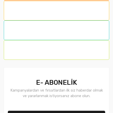
Ürün resmi kalitesiz, bozuk veya görüntülenemiyor.
Ürün açıklamasında eksik bilgiler bulunuyor.
Ürün bilgilerinde hatalar bulunuyor.
Ürün fiyatı diğer sitelerden daha pahalı.
Bu ürüne benzer farklı alternatifler olmalı.
Gönder
E- ABONELİK
Kampanyalardan ve fırsatlardan ilk siz haberdar olmak
ve yararlanmak istiyorsanız abone olun.