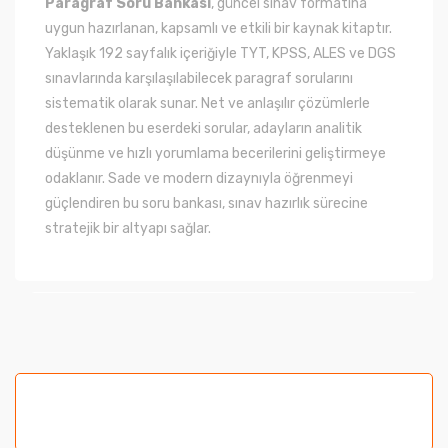
Paragraf Soru Bankası
, güncel sınav formatına
uygun hazırlanan, kapsamlı ve etkili bir kaynak kitaptır.
Yaklaşık 192 sayfalık içeriğiyle TYT, KPSS, ALES ve DGS
sınavlarında karşılaşılabilecek paragraf sorularını
sistematik olarak sunar. Net ve anlaşılır çözümlerle
desteklenen bu eserdeki sorular, adayların analitik
düşünme ve hızlı yorumlama becerilerini geliştirmeye
odaklanır. Sade ve modern dizaynıyla öğrenmeyi
güçlendiren bu soru bankası, sınav hazırlık sürecine
stratejik bir altyapı sağlar.
Bu ürünün fiyat bilgisi, resim, ürün açıklamalarında ve
diğer konularda yetersiz gördüğünüz noktaları öneri
formunu kullanarak tarafımıza iletebilirsiniz.
Görüş ve önerileriniz için teşekkür ederiz.