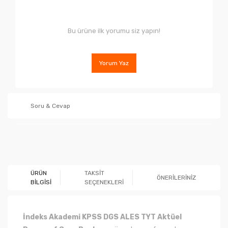
Bu ürüne ilk yorumu siz yapın!
Yorum Yaz
Soru & Cevap
Ürün hakkında henüz soru sorulmamış.
ÜRÜN
TAKSİT
ÖNERİLERİNİZ
BİLGİSİ
SEÇENEKLERİ
Soru Sor
İndeks Akademi KPSS DGS ALES TYT Aktüel