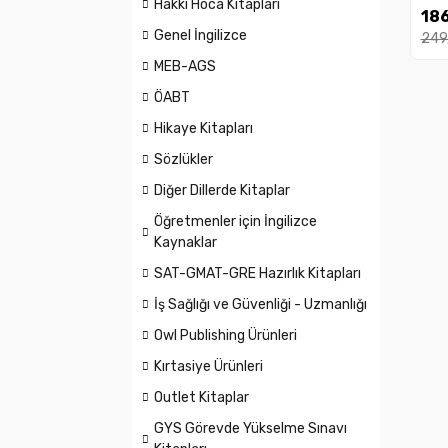
Hakkı Hoca Kitapları
Vid
186
Den
Genel İngilizce
249
MEB-AGS
ÖABT
Hikaye Kitapları
Sözlükler
Diğer Dillerde Kitaplar
Öğretmenler için İngilizce
Kaynaklar
SAT-GMAT-GRE Hazırlık Kitapları
İş Sağlığı ve Güvenliği - Uzmanlığı
Owl Publishing Ürünleri
Kırtasiye Ürünleri
Outlet Kitaplar
GYS Görevde Yükselme Sınavı